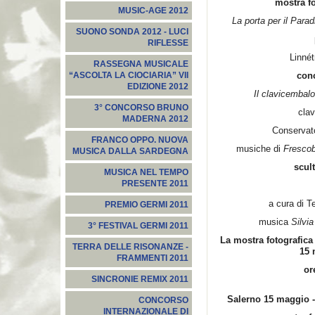
mostra fo
MUSIC-AGE 2012
La porta per il Paradi
SUONO SONDA 2012 - LUCI
RIFLESSE
Linné
RASSEGNA MUSICALE
con
“ASCOLTA LA CIOCIARIA” VII
EDIZIONE 2012
Il clavicembal
3° CONCORSO BRUNO
cla
MADERNA 2012
Conservato
FRANCO OPPO. NUOVA
musiche di
Frescob
MUSICA DALLA SARDEGNA
scul
MUSICA NEL TEMPO
PRESENTE 2011
a cura di T
PREMIO GERMI 2011
musica
Silvi
3° FESTIVAL GERMI 2011
La mostra fotografica
TERRA DELLE RISONANZE -
15 
FRAMMENTI 2011
or
SINCRONIE REMIX 2011
Salerno
15 maggio 
CONCORSO
INTERNAZIONALE DI