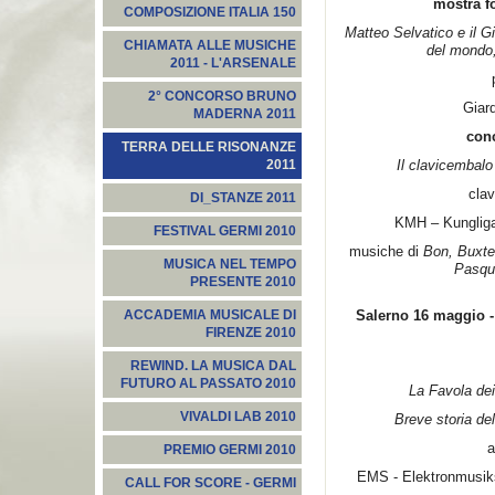
mostra f
COMPOSIZIONE ITALIA 150
Matteo Selvatico e il Gi
CHIAMATA ALLE MUSICHE
del mondo,
2011 - L'ARSENALE
2° CONCORSO BRUNO
Giard
MADERNA 2011
con
TERRA DELLE RISONANZE
Il clavicembalo 
2011
cla
DI_STANZE 2011
KMH – Kungliga
FESTIVAL GERMI 2010
musiche di
Bon, Buxte
MUSICA NEL TEMPO
Pasqui
PRESENTE 2010
Salerno
16
maggio -
ACCADEMIA MUSICALE DI
FIRENZE 2010
REWIND. LA MUSICA DAL
FUTURO AL PASSATO 2010
La Favola de
VIVALDI LAB 2010
Breve storia de
a
PREMIO GERMI 2010
EMS - Elektronmusik
CALL FOR SCORE - GERMI