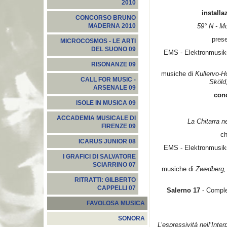
2010
install
CONCORSO BRUNO
59° N - Mu
MADERNA 2010
pres
MICROCOSMOS - LE ARTI
DEL SUONO 09
EMS - Elektronmusik
RISONANZE 09
musiche di
Kullervo-H
CALL FOR MUSIC -
Sköld
ARSENALE 09
conc
ISOLE IN MUSICA 09
ACCADEMIA MUSICALE DI
La Chitarra n
FIRENZE 09
ch
ICARUS JUNIOR 08
EMS - Elektronmusik
I GRAFICI DI SALVATORE
SCIARRINO 07
musiche di
Zwedberg, 
RITRATTI: GILBERTO
CAPPELLI 07
Salerno
17
- Comple
FAVOLOSA MUSICA
SONORA
L’espressività nell’Inte