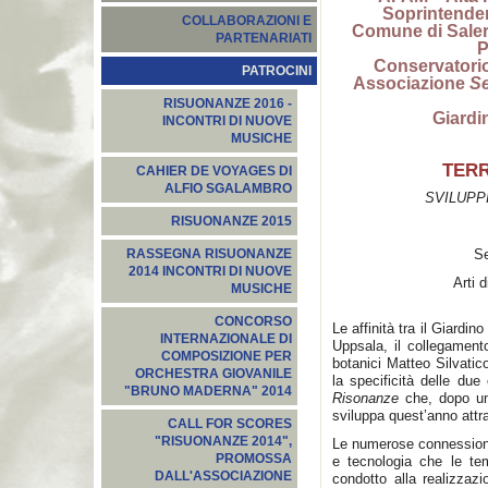
Soprintenden
COLLABORAZIONI E
Comune di Saler
PARTENARIATI
P
Conservatorio
PATROCINI
Associazione
Se
RISUONANZE 2016 -
Giardi
INCONTRI DI NUOVE
MUSICHE
TERR
CAHIER DE VOYAGES DI
ALFIO SGALAMBRO
SVILUPP
RISUONANZE 2015
Se
RASSEGNA RISUONANZE
2014 INCONTRI DI NUOVE
Arti 
MUSICHE
CONCORSO
Le affinità tra il Giardi
INTERNAZIONALE DI
Uppsala, il collegamento 
COMPOSIZIONE PER
botanici Matteo Silvatico
ORCHESTRA GIOVANILE
la specificità delle due
"BRUNO MADERNA" 2014
Risonanze
che, dopo un
sviluppa quest’anno attra
CALL FOR SCORES
"RISUONANZE 2014",
Le numerose connessioni 
PROMOSSA
e tecnologia che le te
DALL'ASSOCIAZIONE
condotto alla realizza