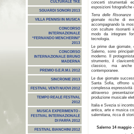
CULTURALE TKE
concerti strumentali ed
esposizioni fotografiche e
SGUARDI SONORI 2013
Terra delle Risonanze
giornate ricche di e
VILLA PENNISI IN MUSICA
accompagnando la mos
CONCORSO
con sculture risonanti i
INTERNAZIONALE
modo da integrare for
“FERNANDO MENCHERINI”
tecnologia.
2013
Le prime due giornate, 
Salerno, sono principal
CONCORSO
moderno. Il protagonist
INTERNAZIONALE BRUNO
strumento, il clavicem
MADERNA
classico, ma anche e
contemporanee.
PREMIO G.E.R.M.I. 2012
Le due giornate success
SINCRONIE 2013
Santa Sofia, offrono 
complessa espressività 
FESTIVAL VENTI NUOVI 2012
attraverso presentazio
produzione musicale el
TEMPO REALE FESTIVAL
2012
Italia e Svezia si incontr
antica, arte e musica co
MUSICA EXPERIMENTO -
salernitana, ricca di stor
FESTIVAL INTERNAZIONALE
DI FARFA 2012
Salerno
14 maggio
-
FESTIVAL BIANCHINI 2012