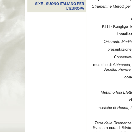
SIXE - SUONO ITALIANO PER
Strumenti e Metodi per 
L'EUROPA
KTH - Kungliga T
install
Orizzonte Medite
presentazione
Conservato
musiche di
Abbrescia, 
Arcella, Pevere,
conc
Metamorfosi Elett
c
musiche di
Renna, D
Terra delle Risonanz
Svezia a cura di Silvi