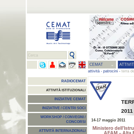
CEMAT
ATTIVI
attività
-
patrocini
-
terra d
RADIOCEMAT
ATTIVITÀ ISTITUZIONALI
INIZIATIVE CEMAT
TER
INIZIATIVE / CENTRI SOCI
2011
WORKSHOP / CONVEGNI /
14-17 maggio 2011
CONCORSI
Ministero dell'Istr
ATTIVITÀ INTERNAZIONALI
AFAM – Alta 