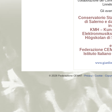
collaborazione del Comu
Linnét
Gli even
Conservatorio Sta
di Salerno e d
i
KMH – Kung
Elektronmusiks
Högskolan di 
e
Federazione CE
Istituto Italian
www.giardin
© 2026 Federazione CEMAT -
Privacy
-
Cookie
-
Copyr