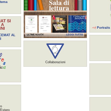
stema
AT SI
 A
Portraits
NI
 CEMAT AL
LEGGI TUTTO
I
Collaborazioni
ro
'Estero