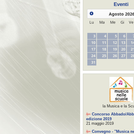
Eventi
Agosto
202
Lu
Ma
Me
Gi
Ve
3
4
5
6
10
11
12
13
1
17
18
19
20
2
24
25
26
27
2
31
la Musica e la Sc
Concorso Abbado/Abbi
edizione 2019
21 maggio 2019
Convegno - "Musica ne