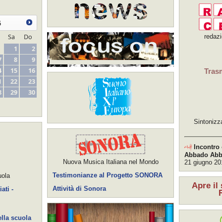
6
Sa
Do
redaz
1
2
7
8
9
4
15
16
Tras
1
22
23
8
29
30
Sintonizz
Incontro 
Abbado Abbi
Nuova Musica Italiana nel Mondo
21 giugno 20
Testimonianze al Progetto SONORA
uola
Apre il
Attività di Sonora
ati -
lla scuola