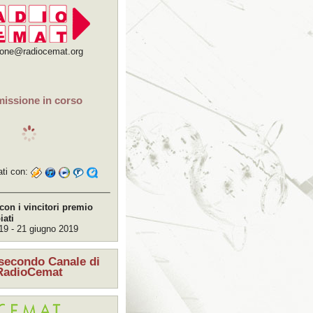
ione@radiocemat.org
missione in corso
ati con:
con i vincitori premio
ati
19 - 21 giugno 2019
 secondo Canale di
RadioCemat