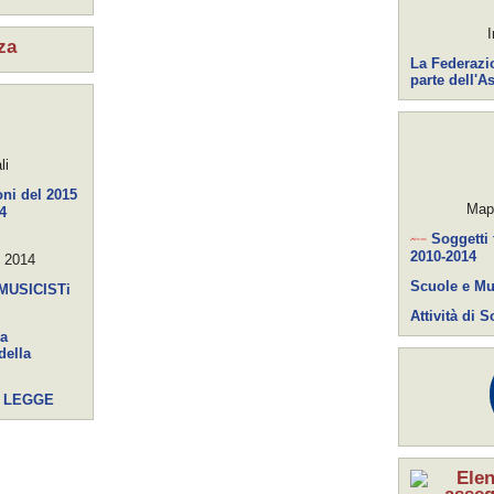
I
za
La Federazio
parte dell'
li
ni del 2015
Mapp
4
Soggetti 
2010-2014
o 2014
Scuole e Mu
MUSICISTi
Attività di
la
della
’ LEGGE