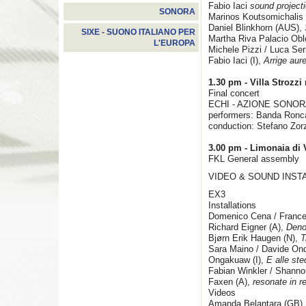
Fabio Iaci
sound project
SONORA
Marinos Koutsomichalis
Daniel Blinkhorn (AUS),
SIXE - SUONO ITALIANO PER
Martha Riva Palacio Ob
L'EUROPA
Michele Pizzi / Luca Serr
Fabio Iaci (I),
Arrige aur
1.30 pm -
Villa Strozz
Final concert
ECHI - AZIONE SONO
performers: Banda Ronca
conduction: Stefano Zor
3.00 pm - Limonaia di V
FKL General assembly
VIDEO & SOUND INST
EX3
Installations
Domenico Cena / France
Richard Eigner (A),
Deno
Bjørn Erik Haugen (N),
T
Sara Maino / Davide Onde
Ongakuaw (I),
E alle ste
Fabian Winkler / Shann
Faxen (A),
resonate in r
Videos
Amanda Belantara (GB)