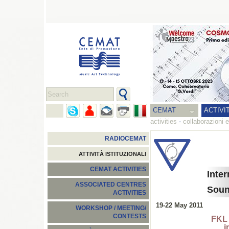
CEMAT
ACTIVI
activities
-
collaborazioni e
RADIOCEMAT
ATTIVITÀ ISTITUZIONALI
CEMAT ACTIVITIES
Inte
ASSOCIATED CENTRES
Soun
ACTIVITIES
19-22 May 2011
WORKSHOP / MEETING/
CONTESTS
FKL 
i