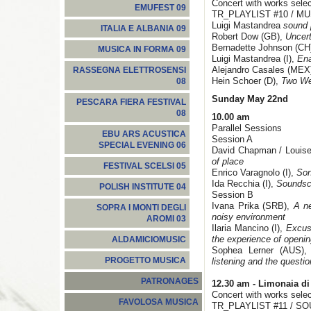
Concert with works sele
EMUFEST 09
TR_PLAYLIST #10 / M
Luigi Mastandrea
sound p
ITALIA E ALBANIA 09
Robert Dow (GB),
Uncer
Bernadette Johnson (CH
MUSICA IN FORMA 09
Luigi Mastandrea (I),
Ena
Alejandro Casales (MEX
RASSEGNA ELETTROSENSI
Hein Schoer (D),
Two We
08
Sunday May 22nd
PESCARA FIERA FESTIVAL
08
10.00 am
Parallel Sessions
EBU ARS ACUSTICA
Session A
SPECIAL EVENING 06
David Chapman / Louise
of place
FESTIVAL SCELSI 05
Enrico Varagnolo (I),
Son
Ida Recchia (I),
Soundsca
POLISH INSTITUTE 04
Session B
Ivana Prika (SRB),
A ne
SOPRA I MONTI DEGLI
noisy environment
AROMI 03
Ilaria Mancino (I),
Excuse
the experience of opening
ALDAMICIOMUSIC
Sophea Lerner (AUS)
PROGETTO MUSICA
listening and the questio
PATRONAGES
12.30 am -
Limonaia di 
Concert with works sele
FAVOLOSA MUSICA
TR_PLAYLIST #11 / 