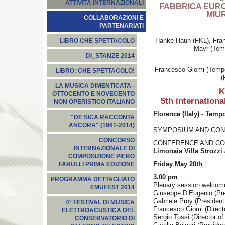
ATTIVITÀ INTERNAZIONALI
FABBRICA EUROP
MIUR
COLLABORAZIONI E
PARTENARIATI
Hanke Haun (FKL), Fran
LIBRO CHE SPETTACOLO
Mayr (Tem
DI_STANZE 2014
Francesco Giomi (Tempo
LIBRO: CHE SPETTACOLO!
(
LA MUSICA DIMENTICATA -
K
OTTOCENTO E NOVECENTO
5th internatio
NON OPERISTICO ITALIANO
Florence (Italy) - Temp
"DE SICA RACCONTA
ANCORA" (1961-2014)
SYMPOSIUM AND CO
CONCORSO
CONFERENCE AND C
INTERNAZIONALE DI
Limonaia Villa Strozzi 
COMPOSIZIONE PIERO
Friday May 20th
FARULLI PRIMA EDIZIONE
3.00 pm
PROGRAMMA DETTAGLIATO
Plenary session welcom
EMUFEST 2014
Giuseppe D’Eugenio (Pre
Gabriele Proy (President
4° FESTIVAL DI MUSICA
Francesco Giomi (Direct
ELETTROACUSTICA DEL
Sergio Tossi (Director o
CONSERVATORIO DI