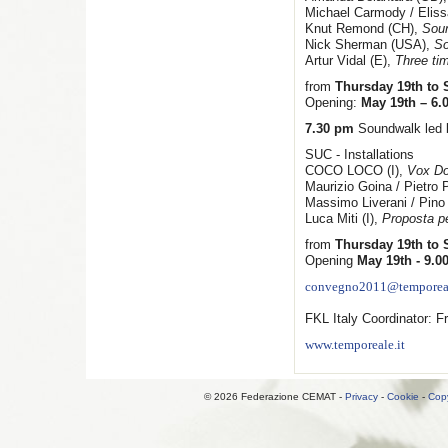
Michael Carmody / Elis
Knut Remond (CH),
Sou
Nick Sherman (USA),
So
Artur Vidal (E),
Three ti
from
Thursday 19th to 
Opening:
May
19th – 6.
7.30 pm
Soundwalk led 
SUC - Installations
COCO LOCO (I),
Vox D
Maurizio Goina / Pietro Po
Massimo Liverani / Pino 
Luca Miti (I),
Proposta pe
from
Thursday 19th to 
Opening
May 19th - 9.0
convegno2011@temporeal
FKL Italy Coordinator:
www.temporeale.it
© 2026 Federazione CEMAT -
Privacy
-
Cookie
-
Copy