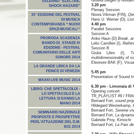
Gisella Belgeri (Presid
SALERNO "ELECTRIC
3.20 pm
SHOCK HAZARD"
Plenary Session
Noora Vikman (FIN),
Qie
35° EDIZIONE DEL FESTIVAL
Hans U. Werner (D),
Lis
DI MUSICA
4.40 pm
CONTEMPORANEA “ NUOVI
Parallel Sessions
SPAZI MUSICALI “
Session A
PROROGA SCADENZA
Anke Haun (D)
Break, a
BANDO DI_STANZE IV
Lelio Camilleri (I),
Rethin
EDIZIONE - FESTIVAL
Session B
COMUNITARIO DELLE ARTI
Giulia Libro (I), 
SONORE 2014
multidimensionality of 
Eleonore BAK (F), Visua
LA GRANDE LIRICA DA LA
FENICE DI VENEZIA
5.45 pm
Presentation of Sound In
MAXXI LIVE MUSIC 2014
6.30 pm -
Limonaia di V
LIBRO: CHE SPETTACOLO! -
Opening concert
LO SPETTACOLO E LA
TR_PLAYLIST #9 / FR
LETTURA SI DANNO LA
Bernard Fort,
sound proj
MANO 2014
Hildegard Westerkamp,
Bernard Fort,
Sereine viv
SEMINARIO NAZIONALE
Bernard Fort,
La dynamiq
PROPOSTE E PROSPETTIVE
Gabriele Proy,
Kimochi
PERL'ATTUAZIONE DEL D.M.
Bernard Fort,
La Paix de
8/11 2014