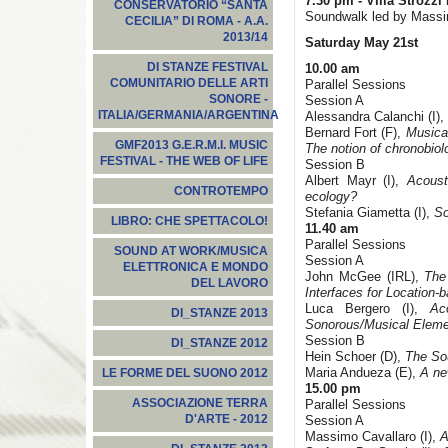
7.30 pm -
Villa Strozzi
CONSERVATORIO “SANTA
Soundwalk led by Massi
CECILIA” DI ROMA - A.A.
2013/14
Saturday May 21st
DI STANZE FESTIVAL
10.00 am
COMUNITARIO DELLE ARTI
Parallel Sessions
SONORE -
Session A
ITALIA/GERMANIA/ARGENTINA
Alessandra Calanchi (I),
Bernard Fort (F),
Musical
GMF2013 G.E.R.M.I. MUSIC
The notion of chronobiol
FESTIVAL - THE WEB OF LIFE
Session B
Albert Mayr (I),
Acoust
CONTROTEMPO
ecology?
Stefania Giametta (I),
So
LIBRO: CHE SPETTACOLO!
11.40 am
Parallel Sessions
SOUND AT WORK/MUSICA
Session A
ELETTRONICA E MONDO
John McGee (IRL),
The
DEL LAVORO
Interfaces for Location-
Luca Bergero (I),
Ac
DI_STANZE 2013
Sonorous/Musical Eleme
Session B
DI_STANZE 2012
Hein Schoer (D),
The So
Maria Andueza (E),
A ne
LE FORME DEL SUONO 2012
15.00 pm
ASSOCIAZIONE TERRA
Parallel Sessions
D'ARTE - 2012
Session A
Massimo Cavallaro (I),
A