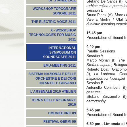
DI_STANZE 2012
Stefano De Santis (I),
C
turbina eolica e percezi
WORKSHOP TOPOGRAFIE
Session B
SONORE 2011
Bruno Pisek (A),
More Li
Valeria Merlini / Olaf 
THE ELECTRIC VOICE 2011
dualistic listening exper
X - WORKSHOP
15.45 pm
TECHNOLOGIES FOR MUSIC
Presentation of Sound In
2011
4.40 pm
INTERNATIONAL
Parallel Sessions
SYMPOSIUM ON
Session A
SOUNDSCAPE 2011
Marco Monari (I),
The 
Stefano square, Bologna
EMU-MEETING 2011
Roberto Doati, Giacomo 
(I),
La Lanterna. Gen
SISTEMA NAZIONALE DELLE
inspiration for Hoerspiel
ORCHESTRE E DEI CORI
Session B
INFANTILI E GIOVANILI
Antonello Colimberti (I
L'ARSENALE 2010 ATELIER
gestures
Stefano Zorzanello (I)
TERRA DELLE RISONANZE
cartography
2010
5.45 pm
EMUMEETING 09
Presentation of Sound In
FESTIVAL GERMI 09
6.30 pm -
Limonaia di V