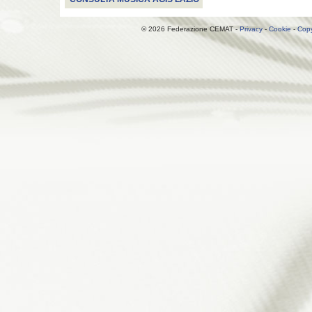
© 2026 Federazione CEMAT -
Privacy
-
Cookie
-
Copy