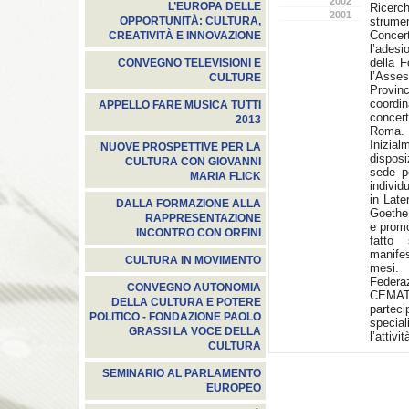
2002
L’EUROPA DELLE
Ricerc
2001
strumen
OPPORTUNITÀ: CULTURA,
Conce
CREATIVITÀ E INNOVAZIONE
l’adesi
della 
CONVEGNO TELEVISIONI E
l’Asses
CULTURE
Provin
coordi
APPELLO FARE MUSICA TUTTI
concer
2013
Roma.
Inizi
NUOVE PROSPETTIVE PER LA
disposi
CULTURA CON GIOVANNI
sede pe
MARIA FLICK
individ
in Late
DALLA FORMAZIONE ALLA
Goethe 
RAPPRESENTAZIONE
e promo
INCONTRO CON ORFINI
fatto
manife
CULTURA IN MOVIMENTO
mesi. 
Federaz
CONVEGNO AUTONOMIA
CEMAT 
DELLA CULTURA E POTERE
partec
POLITICO - FONDAZIONE PAOLO
specia
GRASSI LA VOCE DELLA
l’attivit
CULTURA
SEMINARIO AL PARLAMENTO
EUROPEO