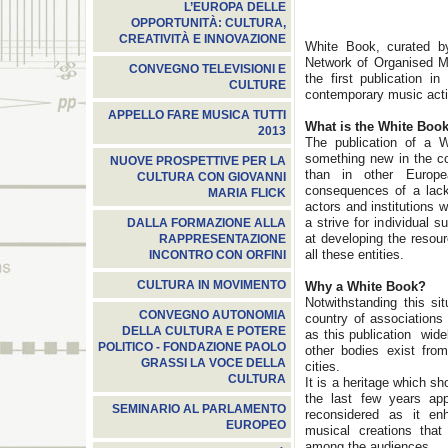
L’EUROPA DELLE
OPPORTUNITÀ: CULTURA,
CREATIVITÀ E INNOVAZIONE
White Book, curated b
Network of Organised M
CONVEGNO TELEVISIONI E
the first publication i
CULTURE
contemporary music activ
APPELLO FARE MUSICA TUTTI
What is the White Boo
2013
The publication of a 
something new in the co
NUOVE PROSPETTIVE PER LA
than in other Europ
CULTURA CON GIOVANNI
consequences of a lack
MARIA FLICK
actors and institutions 
a strive for individual 
DALLA FORMAZIONE ALLA
at developing the resou
RAPPRESENTAZIONE
all these entities.
INCONTRO CON ORFINI
CULTURA IN MOVIMENTO
Why a White Book?
Notwithstanding this sit
CONVEGNO AUTONOMIA
country of associations 
DELLA CULTURA E POTERE
as this publication wid
POLITICO - FONDAZIONE PAOLO
other bodies exist fro
GRASSI LA VOCE DELLA
cities.
CULTURA
It is a heritage which sh
the last few years ap
SEMINARIO AL PARLAMENTO
reconsidered as it en
EUROPEO
musical creations that
among the audiences.