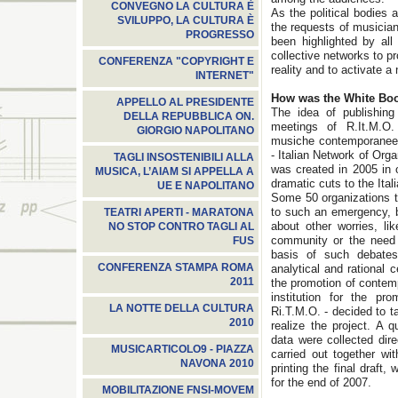
CONVEGNO LA CULTURA È
As the political bodies 
SVILUPPO, LA CULTURA È
the requests of musicia
PROGRESSO
been highlighted by all
collective networks to pr
CONFERENZA "COPYRIGHT E
reality and to activate a
INTERNET"
How was the White Bo
APPELLO AL PRESIDENTE
The idea of publishin
DELLA REPUBBLICA ON.
meetings of R.It.M.O. 
GIORGIO NAPOLITANO
musiche contemporanee -
- Italian Network of Or
TAGLI INSOSTENIBILI ALLA
was created in 2005 in 
MUSICA, L’AIAM SI APPELLA A
dramatic cuts to the Ital
UE E NAPOLITANO
Some 50 organizations t
to such an emergency, b
TEATRI APERTI - MARATONA
about other worries, li
NO STOP CONTRO TAGLI AL
community or the need t
FUS
basis of such debates
CONFERENZA STAMPA ROMA
analytical and rational 
2011
the promotion of contem
institution for the p
LA NOTTE DELLA CULTURA
Ri.T.M.O. - decided to 
2010
realize the project. A q
data were collected dire
MUSICARTICOLO9 - PIAZZA
carried out together wit
NAVONA 2010
printing the final draft,
for the end of 2007.
MOBILITAZIONE FNSI-MOVEM