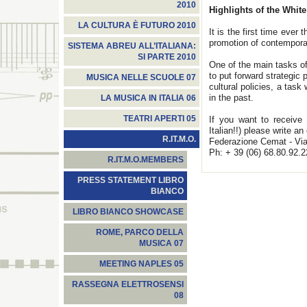
2010
Highlights of the Whit
LA CULTURA È FUTURO 2010
It is the first time ever
promotion of contemporar
SISTEMA ABREU ALL’ITALIANA:
SI PARTE 2010
One of the main tasks o
to put forward strategic p
MUSICA NELLE SCUOLE 07
cultural policies, a tas
in the past.
LA MUSICA IN ITALIA 06
TEATRI APERTI 05
If you want to receive
Italian!!) please write a
R.IT.M.O.
Federazione Cemat - Vi
Ph: + 39 (06) 68.80.92.2
R.IT.M.O.MEMBERS
PRESS STATEMENT LIBRO
BIANCO
LIBRO BIANCO SHOWCASE
ROME, PARCO DELLA
MUSICA 07
MEETING NAPLES 05
RASSEGNA ELETTROSENSI
08