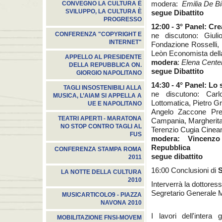
modera:
Emilia De B
CONVEGNO LA CULTURA È
SVILUPPO, LA CULTURA È
segue Dibattito
PROGRESSO
12:00 - 3° Panel: Creat
CONFERENZA "COPYRIGHT E
ne discutono: Giul
INTERNET"
Fondazione Rosselli, 
Leòn Economista dell
APPELLO AL PRESIDENTE
modera
:
Elena Cente
DELLA REPUBBLICA ON.
segue Dibattito
GIORGIO NAPOLITANO
14:30 - 4° Panel: Lo 
TAGLI INSOSTENIBILI ALLA
ne discutono: Carl
MUSICA, L’AIAM SI APPELLA A
Lottomatica, Pietro G
UE E NAPOLITANO
Angelo Zaccone Pres
TEATRI APERTI - MARATONA
Campania, Margherita
NO STOP CONTRO TAGLI AL
Terenzio Cugia Cine
FUS
modera:
Vincenz
Repubblica
CONFERENZA STAMPA ROMA
segue dibattito
2011
16:00 Conclusioni di
S
LA NOTTE DELLA CULTURA
2010
Interverrà la dottore
Segretario Generale
MUSICARTICOLO9 - PIAZZA
NAVONA 2010
I lavori dell'intera
MOBILITAZIONE FNSI-MOVEM