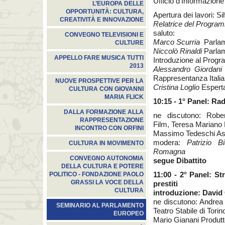
Ufficio d’Informazione 
L’EUROPA DELLE
OPPORTUNITÀ: CULTURA,
Apertura dei lavori:
CREATIVITÀ E INNOVAZIONE
Relatrice del Progra
saluto:
CONVEGNO TELEVISIONI E
Marco Scurria
Parlam
CULTURE
Niccolò Rinaldi
Parla
APPELLO FARE MUSICA TUTTI
Introduzione al Prog
2013
Alessandro Giordani
Rappresentanza Itali
NUOVE PROSPETTIVE PER LA
Cristina Loglio
Espert
CULTURA CON GIOVANNI
MARIA FLICK
10:15 - 1° Panel: Ra
DALLA FORMAZIONE ALLA
ne discutono: Rober
RAPPRESENTAZIONE
Film, Teresa Mariano B
INCONTRO CON ORFINI
Massimo Tedeschi Ass
modera:
Patrizio B
CULTURA IN MOVIMENTO
Romagna
CONVEGNO AUTONOMIA
segue Dibattito
DELLA CULTURA E POTERE
11:00 - 2° Panel: St
POLITICO - FONDAZIONE PAOLO
GRASSI LA VOCE DELLA
prestiti
CULTURA
introduzione: David
ne discutono: Andrea 
SEMINARIO AL PARLAMENTO
Teatro Stabile di Torin
EUROPEO
Mario Gianani Produtt