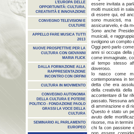
L’EUROPA DELLE
essere invitata a pa
OPPORTUNITÀ: CULTURA,
molti musicisti in sala
CREATIVITÀ E INNOVAZIONE
di essere qui, ed an
sono musicisti, ma 
CONVEGNO TELEVISIONI E
assicurarvelo, e da mo
CULTURE
Sono anche President
APPELLO FARE MUSICA TUTTI
musicali, e raggruppia
2013
svolgono un compito d
Oggi però parlo come
NUOVE PROSPETTIVE PER LA
anni si occupa della
CULTURA CON GIOVANNI
come immaginate, co
MARIA FLICK
al tempo stesso aff
DALLA FORMAZIONE ALLA
doveroso.
RAPPRESENTAZIONE
Io nasco come mus
INCONTRO CON ORFINI
contemporanea in tem
detta che era assol
CULTURA IN MOVIMENTO
della creatività del
CONVEGNO AUTONOMIA
accontentare di far r
DELLA CULTURA E POTERE
passato. Nessuna arte 
POLITICO - FONDAZIONE PAOLO
di ammirazione e di r
GRASSI LA VOCE DELLA
Questo è stato un per
CULTURA
avuto delle mortificaz
risorse, ma in termin
SEMINARIO AL PARLAMENTO
chi fa con passione e 
EUROPEO
non essere consider