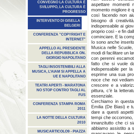
CONVEGNO LA CULTURA È
aspettare momenti mi
SVILUPPO, LA CULTURA È
momento migliore è qu
PROGRESSO
così facendo non ai
bisogno di creativit
INTERVENTO DI GISELLA
indispensabile ai giov
BELGERI
proprio così - e fin da
CONFERENZA "COPYRIGHT E
cominciare. E la compli
INTERNET"
Io sono anche inserit
Musica nelle Scuole, p
APPELLO AL PRESIDENTE
modi di facilitare un l
DELLA REPUBBLICA ON.
con perenni escamot
GIORGIO NAPOLITANO
fatto che si vuole 
TAGLI INSOSTENIBILI ALLA
indispensabile per l
MUSICA, L’AIAM SI APPELLA A
esprime una sua prop
UE E NAPOLITANO
noce che noi vediamo
crescere e a valoriz
TEATRI APERTI - MARATONA
pittura, c’è la letter
NO STOP CONTRO TAGLI AL
FUS
essenziale.
Cerchiamo in questa 
CONFERENZA STAMPA ROMA
Emilia (De Biasi) e tu
2011
dare a questi aspetti
tempi che occorrono,
LA NOTTE DELLA CULTURA
innanzitutto che ci si
2010
abbiamo assistito a s
MUSICARTICOLO9 - PIAZZA
mancavano le person