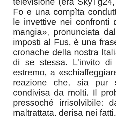
televisione (era SkyTg24,
Fo e una compìta condutt
le invettive nei confronti
mangia», pronunciata dal m
imposti al Fus, è una fras
cronache della nostra Itali
di se stessa. L’invito d
estremo, a «schiaffeggiar
reazione che, sia pur s
condivisa da molti. Il p
pressoché irrisolvibile: 
maltrattata, derisa nei fatt