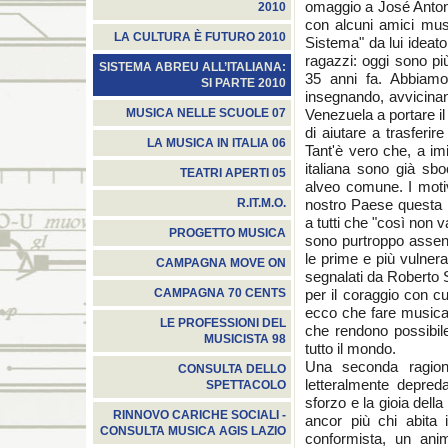
omaggio a José Antoni
2010
con alcuni amici musi
LA CULTURA È FUTURO 2010
Sistema" da lui ideat
ragazzi: oggi sono più
SISTEMA ABREU ALL’ITALIANA:
35 anni fa. Abbiamo
SI PARTE 2010
insegnando, avvicina
Venezuela a portare il
MUSICA NELLE SCUOLE 07
di aiutare a trasferir
LA MUSICA IN ITALIA 06
Tant'è vero che, a im
italiana sono già sb
TEATRI APERTI 05
alveo comune. I motiv
nostro Paese questa r
R.IT.M.O.
a tutti che "così non 
PROGETTO MUSICA
sono purtroppo assent
le prime e più vulnera
CAMPAGNA MOVE ON
segnalati da Roberto S
per il coraggio con cu
CAMPAGNA 70 CENTS
ecco che fare musica i
LE PROFESSIONI DEL
che rendono possibile
MUSICISTA 98
tutto il mondo.
Una seconda ragion
CONSULTA DELLO
letteralmente depreda
SPETTACOLO
sforzo e la gioia dell
RINNOVO CARICHE SOCIALI -
ancor più chi abita 
CONSULTA MUSICA AGIS LAZIO
conformista, un ani