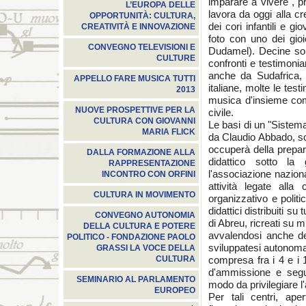
imparare a vivere", p
L’EUROPA DELLE
lavora da oggi alla c
OPPORTUNITÀ: CULTURA,
dei cori infantili e g
CREATIVITÀ E INNOVAZIONE
foto con uno dei gioi
CONVEGNO TELEVISIONI E
Dudamel). Decine sono 
CULTURE
confronti e testimoni
anche da Sudafrica,
APPELLO FARE MUSICA TUTTI
italiane, molte le tes
2013
musica d'insieme come
NUOVE PROSPETTIVE PER LA
civile.
CULTURA CON GIOVANNI
Le basi di un "Sistema
MARIA FLICK
da Claudio Abbado, son
occuperà della prepar
DALLA FORMAZIONE ALLA
didattico sotto la
RAPPRESENTAZIONE
l'associazione naziona
INCONTRO CON ORFINI
attività legate all
CULTURA IN MOVIMENTO
organizzativo e politic
didattici distribuiti su
CONVEGNO AUTONOMIA
di Abreu, ricreati su m
DELLA CULTURA E POTERE
avvalendosi anche del
POLITICO - FONDAZIONE PAOLO
sviluppatesi autonomam
GRASSI LA VOCE DELLA
compresa fra i 4 e i 
CULTURA
d'ammissione e segui
SEMINARIO AL PARLAMENTO
modo da privilegiare l
EUROPEO
Per tali centri, ape