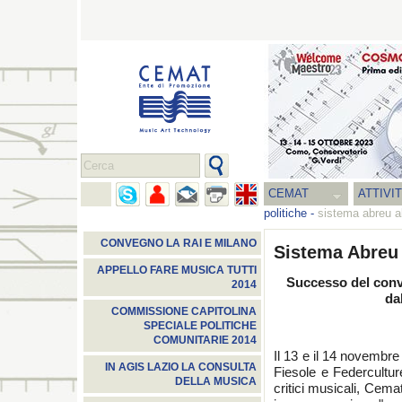
CEMAT
ATTIVI
politiche
-
sistema abreu all
CONVEGNO LA RAI E MILANO
Sistema Abreu a
APPELLO FARE MUSICA TUTTI
Successo del conv
2014
da
COMMISSIONE CAPITOLINA
SPECIALE POLITICHE
COMUNITARIE 2014
Il 13 e il 14 novembr
IN AGIS LAZIO LA CONSULTA
Fiesole e Federcultur
DELLA MUSICA
critici musicali, Cema