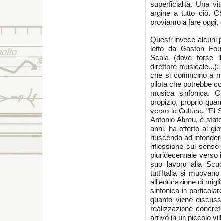
superficialità. Una v
argine a tutto ciò. C
proviamo a fare oggi, 
Questi invece alcuni 
letto da Gaston Fourn
Scala (dove forse i
direttore musicale...)
che si comincino a mu
pilota che potrebbe co
musica sinfonica. 
propizio, proprio qua
verso la Cultura. "El
Antonio Abreu, è stato
anni, ha offerto ai gi
riuscendo ad infondere
riflessione sul sens
pluridecennale verso i
suo lavoro alla Scuo
tutt'Italia si muovan
all'educazione di migl
sinfonica in particola
quanto viene discuss
realizzazione concret
arrivò in un piccolo vi