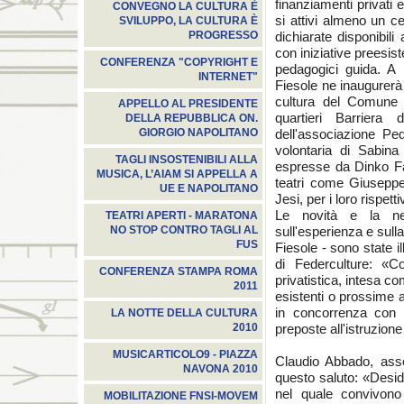
finanziamenti privati
CONVEGNO LA CULTURA È
si attivi almeno un ce
SVILUPPO, LA CULTURA È
dichiarate disponibili 
PROGRESSO
con iniziative preesist
CONFERENZA "COPYRIGHT E
pedagogici guida. A 
INTERNET"
Fiesole ne inaugurerà 
cultura del Comune d
APPELLO AL PRESIDENTE
quartieri Barriera
DELLA REPUBBLICA ON.
dell'associazione Pe
GIORGIO NAPOLITANO
volontaria di Sabin
TAGLI INSOSTENIBILI ALLA
espresse da Dinko Fab
MUSICA, L’AIAM SI APPELLA A
teatri come Giuseppe
UE E NAPOLITANO
Jesi, per i loro rispettiv
Le novità e la ne
TEATRI APERTI - MARATONA
sull'esperienza e sull
NO STOP CONTRO TAGLI AL
FUS
Fiesole - sono state i
di Federculture: «C
CONFERENZA STAMPA ROMA
privatistica, intesa co
2011
esistenti o prossime 
in concorrenza con i
LA NOTTE DELLA CULTURA
preposte all'istruzion
2010
MUSICARTICOLO9 - PIAZZA
Claudio Abbado, asse
NAVONA 2010
questo saluto: «Desider
nel quale convivono
MOBILITAZIONE FNSI-MOVEM