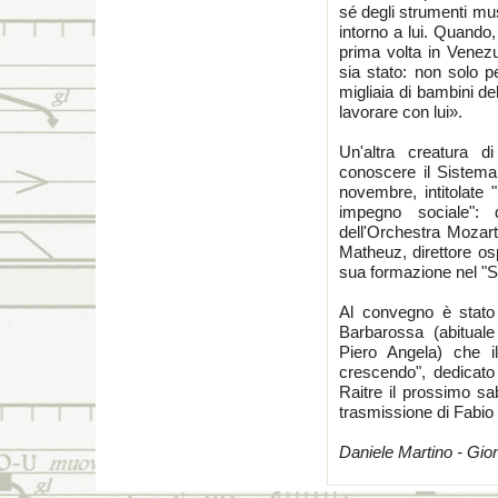
sé degli strumenti musi
intorno a lui. Quando
prima volta in Venezu
sia stato: non solo p
migliaia di bambini de
lavorare con lui».
Un'altra creatura d
conoscere il Sistema
novembre, intitolate
impegno sociale": 
dell'Orchestra Mozart
Matheuz, direttore osp
sua formazione nel "S
Al convegno è stato i
Barbarossa (abituale
Piero Angela) che 
crescendo", dedicat
Raitre il prossimo sab
trasmissione di Fabio
Daniele Martino - Gio