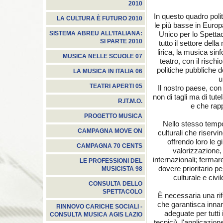
2010
In questo quadro poli
LA CULTURA È FUTURO 2010
le più basse in Europa
Unico per lo Spettac
SISTEMA ABREU ALL’ITALIANA:
SI PARTE 2010
tutto il settore del
lirica, la musica sin
MUSICA NELLE SCUOLE 07
teatro, con il risch
politiche pubbliche de
LA MUSICA IN ITALIA 06
u
TEATRI APERTI 05
Il nostro paese, con
non di tagli ma di tu
R.IT.M.O.
e che rapp
PROGETTO MUSICA
Nello stesso tempo
CAMPAGNA MOVE ON
culturali che riservin
offrendo loro le g
CAMPAGNA 70 CENTS
valorizzazione,
internazionali; fermar
LE PROFESSIONI DEL
dovere prioritario pe
MUSICISTA 98
culturale e civi
CONSULTA DELLO
SPETTACOLO
È necessaria una rif
che garantisca innan
RINNOVO CARICHE SOCIALI -
adeguate per tutti i
CONSULTA MUSICA AGIS LAZIO
tecnici), l'applicazion