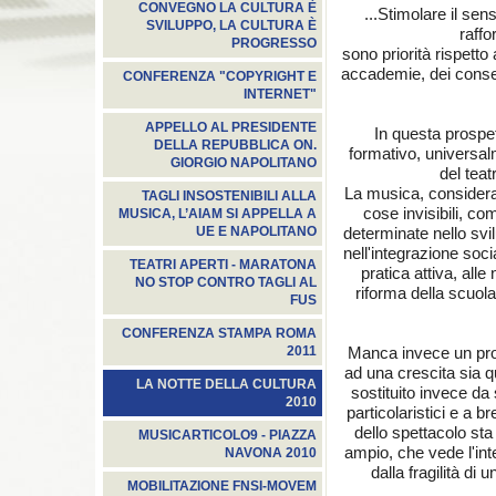
CONVEGNO LA CULTURA È
...Stimolare il sen
SVILUPPO, LA CULTURA È
raff
PROGRESSO
sono priorità rispetto 
accademie, dei conser
CONFERENZA "COPYRIGHT E
INTERNET"
APPELLO AL PRESIDENTE
In questa prospe
DELLA REPUBBLICA ON.
formativo, universal
GIORGIO NAPOLITANO
del teat
La musica, considerat
TAGLI INSOSTENIBILI ALLA
cose invisibili, c
MUSICA, L’AIAM SI APPELLA A
determinate nello svil
UE E NAPOLITANO
nell'integrazione soc
TEATRI APERTI - MARATONA
pratica attiva, all
NO STOP CONTRO TAGLI AL
riforma della scuo
FUS
CONFERENZA STAMPA ROMA
Manca invece un prog
2011
ad una crescita sia q
LA NOTTE DELLA CULTURA
sostituito invece da
2010
particolaristici e a b
dello spettacolo sta 
MUSICARTICOLO9 - PIAZZA
ampio, che vede l'int
NAVONA 2010
dalla fragilità di
MOBILITAZIONE FNSI-MOVEM