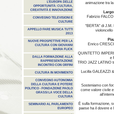
L’EUROPA DELLE
animazione tra la
OPPORTUNITÀ: CULTURA,
CREATIVITÀ E INNOVAZIONE
Largo 
Fabrizio FALCO e
CONVEGNO TELEVISIONI E
CULTURE
“BERTA” di J.M. 
APPELLO FARE MUSICA TUTTI
violoncell
2013
Pia
NUOVE PROSPETTIVE PER LA
Enrico CRESCI 
CULTURA CON GIOVANNI
MARIA FLICK
QUINTETTO IMPERFE
DALLA FORMAZIONE ALLA
e 
RAPPRESENTAZIONE
TRIO JAZZ LATINO tr
INCONTRO CON ORFINI
Lucilla GALEAZZI 
CULTURA IN MOVIMENTO
CONVEGNO AUTONOMIA
DELLA CULTURA E POTERE
Sosteniamo con forza
POLITICO - FONDAZIONE PAOLO
come valore civile e 
GRASSI LA VOCE DELLA
all'inte
CULTURA
È sulla formazione, su
SEMINARIO AL PARLAMENTO
paese ha il dovere e l
EUROPEO