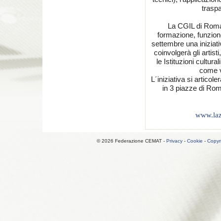
traspa
La CGIL di Roma 
formazione, funzion
settembre una iniziati
coinvolgerà gli artisti
le Istituzioni cultura
come v
L´iniziativa si artico
in 3 piazze di Roma
www.lazi
© 2026 Federazione CEMAT -
Privacy
-
Cookie
-
Copyr