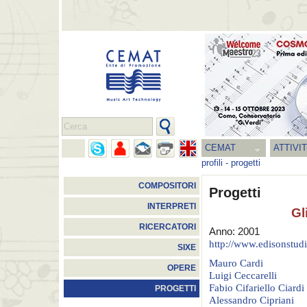
CEMAT
ATTIVI
profili
-
progetti
COMPOSITORI
Progetti
INTERPRETI
Gl
RICERCATORI
Anno: 2001
http://www.edisonstudi
SIXE
Mauro Cardi
OPERE
Luigi Ceccarelli
Fabio Cifariello Ciardi
PROGETTI
Alessandro Cipriani