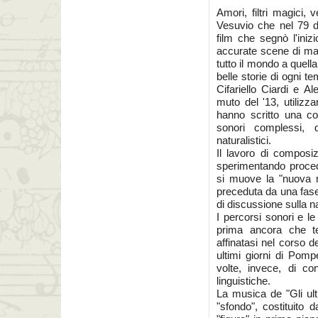
Amori, filtri magici, 
Vesuvio che nel 79 d
film che segnò l'iniz
accurate scene di ma
tutto il mondo a quell
belle storie di ogni t
Cifariello Ciardi e A
muto del '13, utilizz
hanno scritto una col
sonori complessi, di
naturalistici.
Il lavoro di composi
sperimentando procedi
si muove la "nuova 
preceduta da una fase 
di discussione sulla n
I percorsi sonori e l
prima ancora che te
affinatasi nel corso d
ultimi giorni di Pomp
volte, invece, di co
linguistiche.
La musica de "Gli ulti
"sfondo", costituito d