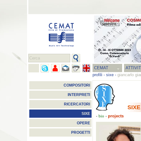
CEMAT
ATTIVI
profili
-
sixe
-
giancarlo gia
COMPOSITORI
INTERPRETI
RICERCATORI
SIXE
SIXE
-
-
projects
bio
OPERE
PROGETTI