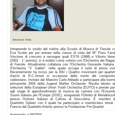
Strumenti: Viola
Intraprende lo studio del violino alla Scuola di Musica di Fiesole c
Eva Szobo per poi entrare nella classe di viola del M° Piero Farull
Vincitore di concorsi e rassegne quali ESTA (1998) e Vittorio Vene
(2002 - 1° premio), si è esibito come solista con l'Orchestra dei Ragaz
di Fiesole. Attualmente collabora con l'Orchestra Giovanile Italiana
l'Orchestra "V. Galilei", nella quale occupa il ruolo di prima viol
Recentemente ha inciso per la RAI i Quattro movimenti per quartet
d'archi di R.C.Arnod in occasione della morte del composito
valdostano. Invitato dal Maestro Carlo Abbado a partecipare alla tourn
primaverile 2004 della Jugend Mahler Orchester. Risulta idoneo al
selezioni della European Union Youth Orchestra (EUYO) e prende par
agli stage di approfondimento di musica da camera con l'Ensemb
Suono Italiano per l'Europa (SIXE), eseguendo l'Ottetto di Mendelsso
presso l'Istituto Italiano di Cultura di Stoccolma. È membro d
Quartetto Spleen con il quale ha partecipato a masterclass tenuti 
Francia dal Quartetto Artenis presso la Fondazione Pro-Quartet.
Aggiornato a 09/2004