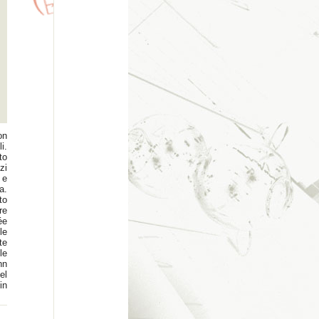
on
i.
to
zi
 e
a.
to
re
ée
le
te
le
hn
el
in