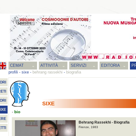
CEMAT
ATTIVITÀ
SERVIZI
EDITORIA
PR
profili
-
sixe
-
behrang rassekhi
-
biografia
ORI
ETI
ORI
SIXE
IXE
-
bio
ERE
Behrang Rassekhi - Biografia
Firenze, 1983
TTI