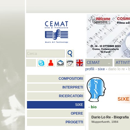
CEMAT
ATTIVI
profili
-
sixe
-
dario lo re
-
b
COMPOSITORI
INTERPRETI
RICERCATORI
SIXE
SIXE
-
bio
OPERE
Dario Lo Re - Biografia
Wupperfuerth, 1984
PROGETTI