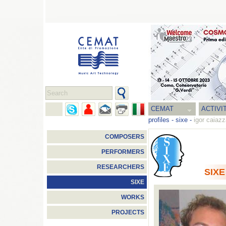
CEMAT
ACTIVI
profiles
-
sixe
-
igor caiaz
COMPOSERS
PERFORMERS
RESEARCHERS
SIXE
SIXE
WORKS
PROJECTS