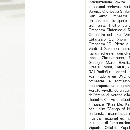
Internazionale d'Arte
importanti orchestre sin
Verona, Orchestra Sinfon
San Remo, Orchestra R
Italiana con la quale 
Germania. Inoltre col
Orchestra Sinfonica di 
Orchestra del Friuli Ve
Catanzaro Symphony O
Orchestra "S. Pietro a 
Verdi" di Salerno e numer
italiani ed esteri con di
Inbal, Zimmermann, P
Geringas, Martin, Rivolta
Grazia, Rossi, Farulli, Z
RAI Radio3 e concerti t
Rai Trade e un DVD co
orchestre e formazi
contemporanea eseguendo
Renato Rivolta ed un co
dell'Arena di Verona all
RadioRai3. Ha effettuato
il musical "Kiss Me, Kat
per il film "Gangs of 
batterista, marimbista
musicali nazionali ed in
musicisti di fama nazion
Vigorito, Ottolini, Pop