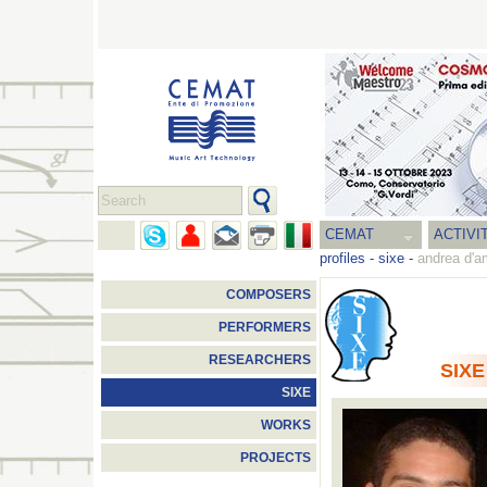
CEMAT
ACTIVI
profiles
-
sixe
-
andrea d'a
COMPOSERS
PERFORMERS
RESEARCHERS
SIXE
SIXE
WORKS
PROJECTS