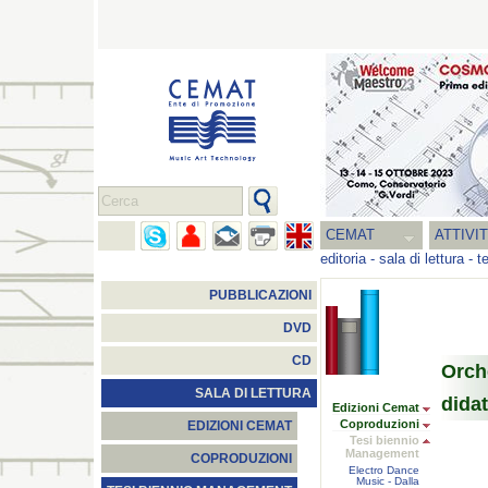
CEMAT
ATTIVI
editoria
-
sala di lettura
-
t
PUBBLICAZIONI
DVD
CD
Orch
SALA DI LETTURA
didat
Edizioni Cemat
Coproduzioni
EDIZIONI CEMAT
Tesi biennio
Management
COPRODUZIONI
Electro Dance
Music - Dalla