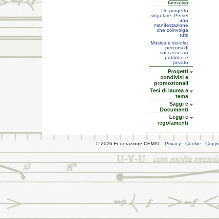
formativo
Un progetto
singolare: Persei
una
manifestazione
che coinvolga
tutti
Musica e scuola:
percorsi di
successo tra
pubblico e
privato
Progetti
condivisi e
promozionali
Tesi di laurea a
tema
Saggi e
Documenti
Leggi e
regolamenti
© 2026 Federazione CEMAT -
Privacy
-
Cookie
-
Copyr