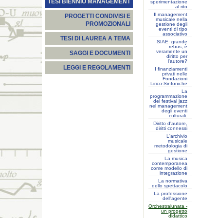
TESI BIENNIO MANAGEMENT
sperimentazione
al rito
Il management
PROGETTI CONDIVISI E
musicale nella
PROMOZIONALI
gestione degli
eventi di tipo
associativo
TESI DI LAUREA A TEMA
SIAE: grande
rebus, è
veramente un
SAGGI E DOCUMENTI
diritto per
l'autore?
LEGGI E REGOLAMENTI
I finanziamenti
privati nelle
Fondazioni
Lirico-Sinfoniche
La
programmazione
dei festival jazz
nel management
degli eventi
culturali.
Diritto d'autore,
diritti connessi
L'archivio
musicale
metodologia di
gestione
La musica
contemporanea
come modello di
integrazione
La normativa
dello spettacolo
La professione
dell'agente
Orchestralunata -
un progetto
didattico