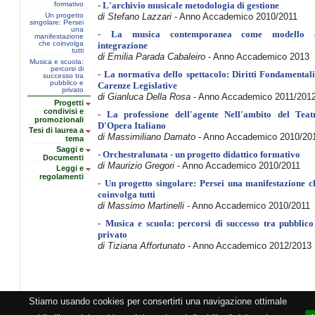
formativo
-
L'archivio musicale metodologia di gestione
Un progetto
di Stefano Lazzari
- Anno Accademico 2010/2011
singolare: Persei
una
-
La musica contemporanea come modello 
manifestazione
che coinvolga
integrazione
tutti
di Emilia Parada Cabaleiro
- Anno Accademico 2013
Musica e scuola:
percorsi di
-
La normativa dello spettacolo: Diritti Fondamentali
successo tra
pubblico e
Carenze Legislative
privato
di Gianluca Della Rosa
- Anno Accademico 2011/201
Progetti
condivisi e
-
La professione dell'agente Nell'ambito del Teat
promozionali
D'Opera Italiano
Tesi di laurea a
di Massimiliano Damato
- Anno Accademico 2010/20
tema
Saggi e
-
Orchestralunata - un progetto didattico formativo
Documenti
di Maurizio Gregori
- Anno Accademico 2010/2011
Leggi e
regolamenti
-
Un progetto singolare: Persei una manifestazione c
coinvolga tutti
di Massimo Martinelli
- Anno Accademico 2010/2011
-
Musica e scuola: percorsi di successo tra pubblico
privato
di Tiziana Affortunato
- Anno Accademico 2012/2013
Stiamo usando cookies per consertirti una navigazione ottimale
zione CEMAT -
Privacy
-
Cookie
-
Copyright
- PI 05362381005 - Lic. SIAE 2552/1/2523 - Visitato