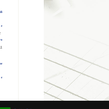
di
 e
2
ro
11
he
 e
re # 93.930.887