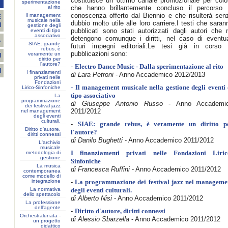
costituisce un ottimo canale promozionale per colo
T
sperimentazione
al rito
che hanno brillantemente concluso il percorso 
conoscenza offerto dal Biennio e che risulterà sen
Il management
E
musicale nella
dubbio molto utile alle loro carriere.I testi che saran
I
gestione degli
pubblicati sono stati autorizzati dagli autori che 
eventi di tipo
associativo
detengono comunque i diritti, nel caso di eventua
A
SIAE: grande
futuri impegni editoriali.Le tesi già in corso 
rebus, è
pubblicazioni sono:
veramente un
I
diritto per
l'autore?
-
Electro Dance Music - Dalla sperimentazione al rito
I
I finanziamenti
di Lara Petroni
- Anno Accademico 2012/2013
privati nelle
Fondazioni
- Il management musicale nella gestione degli eventi 
Lirico-Sinfoniche
tipo associativo
La
programmazione
di Giuseppe Antonio Russo
- Anno Accademi
dei festival jazz
2011/2012
nel management
degli eventi
culturali.
-
SIAE: grande rebus, è veramente un diritto p
Diritto d'autore,
l'autore?
diritti connessi
di Danilo Bughetti
- Anno Accademico 2011/2012
L'archivio
musicale
metodologia di
I finanziamenti privati nelle Fondazioni Liric
gestione
Sinfoniche
La musica
di Francesca Ruffini
- Anno Accademico 2011/2012
contemporanea
come modello di
integrazione
-
La programmazione dei festival jazz nel manageme
La normativa
degli eventi culturali.
dello spettacolo
di Alberto Nisi
- Anno Accademico 2011/2012
La professione
dell'agente
-
Diritto d'autore, diritti connessi
Orchestralunata -
di Alessio Sbarzella
- Anno Accademico 2011/2012
un progetto
didattico