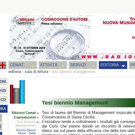
CEMAT
ATTIVITÀ
SERVIZI
EDITORIA
PR
editoria
-
sala di lettura
-
tesi biennio management
ONI
DVD
CD
Tesi biennio Management
URA
Tesi di laurea del Biennio di Management musicale d
Edizioni Cemat
Conservatorio di Santa Cecilia
Coproduzioni
T
L’iniziativa tende a sottolineare i risultati già consegui
Tesi biennio
Management
dai Corsi che stanno dando un riscontro di notevo
I
Electro Dance
rilievo sia sul piano della efficacia che della loro utilit
Music - Dalla