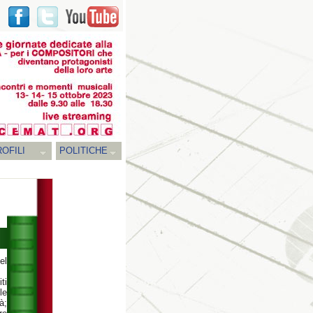
OFILI
POLITICHE
el
ti
le
à;