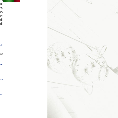
ro
di
za
no
ne
li
di
di
co
er
o-
nt