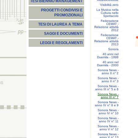
TESI BIENNIO MANAGEMENT
Visibilità zero
La Musica nella
PROGETTI CONDIVISI E
Cultura nello
PROMOZIONALI
Spettacolo
Federazione
CEMAT -
TESI DI LAUREA A TEMA
Relazione attività
2012
SAGGI E DOCUMENTI
Federazione
CEMAT -
Relazione attività
LEGGI E REGOLAMENTI
2013
Sonora
40 anni nel
Duemila - 1998
40 anni nel
Duemila - 2000
Sonora News -
anno II n° 2
Sonora News -
anno II n° 3
Sonora News -
anno III n° 5 e 6
Sonora News -
anno III n° 7
Sonora News -
anno IV n° 8 e 9
Sonora News -
anno IV n° 10
Sonora News -
anno IV n° 11
Sonora News -
anno V n° 12
Sonora News -
anno V n° 13