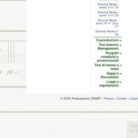
Sonora News -
anno V n° 14
Sonora News -
anno V n° 15
Sonora News -
anno VI n° 16 e
17
Sonora News n°
19
Coproduzioni
Tesi biennio
Management
Progetti
condivisi e
promozionali
Tesi di laurea a
tema
Saggi e
Documenti
Leggi e
regolamenti
© 2026 Federazione CEMAT -
Privacy
-
Cookie
-
Copyr