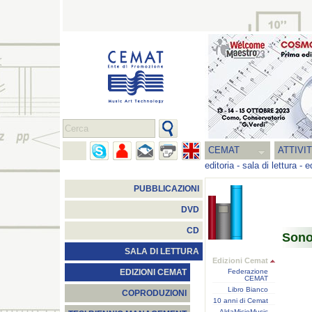
CEMAT
ATTIVI
editoria
-
sala di lettura
-
e
PUBBLICAZIONI
DVD
CD
Sonor
SALA DI LETTURA
Edizioni Cemat
Federazione
EDIZIONI CEMAT
CEMAT
Libro Bianco
COPRODUZIONI
10 anni di Cemat
AldaMicioMusic