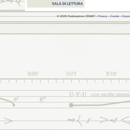
SALA DI LETTURA
© 2026 Federazione CEMAT -
Privacy
-
Cookie
-
Copyr