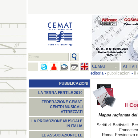
CEMAT
ATTIVI
editoria
-
pubblicazioni
-
il
PUBBLICAZIONI
LA TERRA FERTILE 2010
FEDERAZIONE CEMAT.
Il Co
CENTRI MUSICALI
ATTREZZATI
Mappa ragionata dei 
LA PROMOZIONE MUSICALE
Scritti di Battistelli, B
IN ITALIA
Francescon
Roma, Presidenza del
LE ASSOCIAZIONI E LE