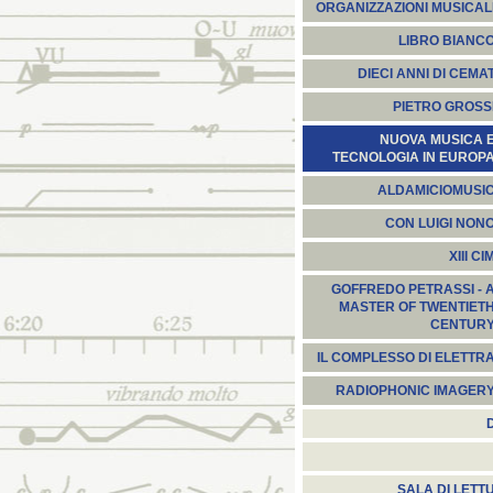
ORGANIZZAZIONI MUSICAL
LIBRO BIANC
DIECI ANNI DI CEMA
PIETRO GROSS
NUOVA MUSICA 
TECNOLOGIA IN EUROP
ALDAMICIOMUSI
CON LUIGI NON
XIII CI
GOFFREDO PETRASSI - 
MASTER OF TWENTIET
CENTUR
IL COMPLESSO DI ELETTR
RADIOPHONIC IMAGER
SALA DI LETT