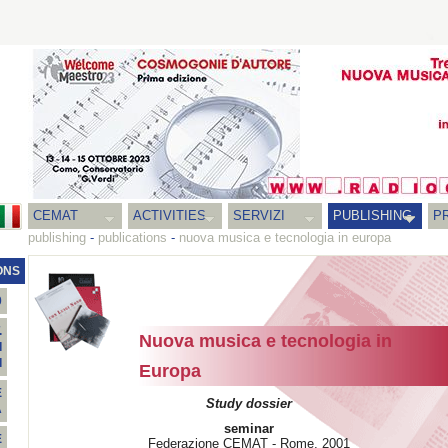
CEMAT
ACTIVITIES
SERVIZI
PUBLISHING
P
publishing
-
publications
-
nuova musica e tecnologia in europa
ONS
0
.
Nuova musica e tecnologia in
I
I
Europa
E
Study dossier
A
seminar
E
Federazione CEMAT - Rome, 2001