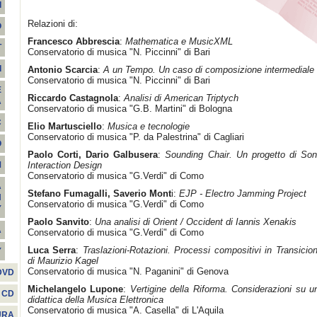
I
Relazioni di:
O
Francesco Abbrescia
:
Mathematica e MusicXML
T
Conservatorio di musica "N. Piccinni" di Bari
I
Antonio Scarcia
:
A un Tempo. Un caso di composizione intermediale
Conservatorio di musica "N. Piccinni" di Bari
E
Riccardo Castagnola
:
Analisi di American Triptych
A
Conservatorio di musica "G.B. Martini" di Bologna
C
Elio Martusciello
:
Musica e tecnologie
Conservatorio di musica "P. da Palestrina" di Cagliari
O
Paolo Corti, Dario Galbusera
:
Sounding Chair. Un progetto di Son
Interaction Design
M
Conservatorio di musica "G.Verdi" di Como
A
Stefano Fumagalli, Saverio Mont
i:
EJP - Electro Jamming Project
H
Conservatorio di musica "G.Verdi" di Como
Y
Paolo Sanvito
:
Una analisi di Orient / Occident di Iannis Xenakis
A
Conservatorio di musica "G.Verdi" di Como
Luca Serra
:
Traslazioni-Rotazioni. Processi compositivi in Transicion
Y
di Maurizio Kagel
Conservatorio di musica "N. Paganini" di Genova
DVD
Michelangelo Lupone
:
Vertigine della Riforma. Considerazioni su u
CD
didattica della Musica Elettronica
Conservatorio di musica "A. Casella" di L'Aquila
URA