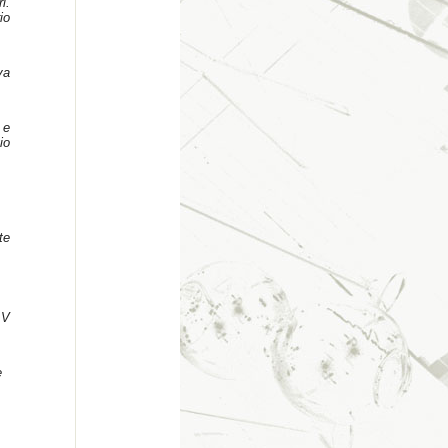
i.
io
va
 e
io
te
 V
e