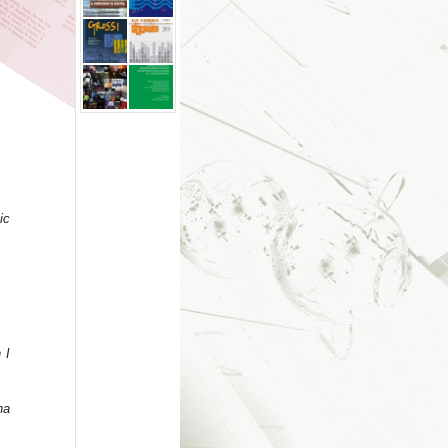
ic
 I
na