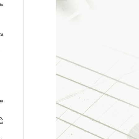
la
za
na
o,
al