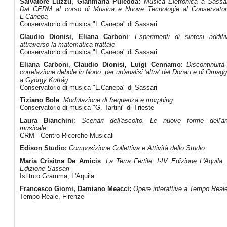
Salvatore Luzzu, Gianmaria Puledda:
Musica Eletronica a Sassar
Dal CERM al corso di Musica e Nuove Tecnologie al Conservator
L.Canepa
Conservatorio di musica "L.Canepa" di Sassari
Claudio Dionisi, Eliana Carboni
:
Esperimenti di sintesi additi
attraverso la matematica frattale
Conservatorio di musica "L.Canepa" di Sassari
Eliana Carboni, Claudio Dionisi, Luigi Cennamo
:
Discontinuità
correlazione debole in Nono. per un'analisi 'altra' del Donau e di Omagg
a György Kurtág
Conservatorio di musica "L.Canepa" di Sassari
Tiziano Bole
:
Modulazione di frequenza e morphing
Conservatorio di musica "G. Tartini" di Trieste
Laura Bianchini
:
Scenari dell'ascolto. Le nuove forme dell'ar
musicale
CRM - Centro Ricerche Musicali
Edison Studio:
Composizione Collettiva e Attività dello Studio
Maria Crisitna De Amicis
:
La Terra Fertile. I-IV Edizione L'Aquila,
Edizione Sassari
Istituto Gramma, L'Aquila
Francesco Giomi, Damiano Meacci:
Opere interattive a Tempo Real
Tempo Reale, Firenze