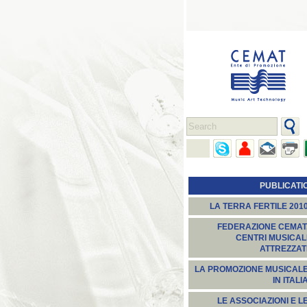
PUBLICATI
LA TERRA FERTILE 201
FEDERAZIONE CEMAT
CENTRI MUSICAL
ATTREZZAT
LA PROMOZIONE MUSICAL
IN ITALI
LE ASSOCIAZIONI E L