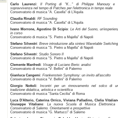
Carlo Laurenzi
:
Il Porting di "K..." di Philippe Manoury e 
sopravvivenza nel tempo di Patches per l'elettronica in tempo reale
Conservatorio di musica "A. Casella" di L'Aquila
Claudia Rinaldi
:
RF Sounding
Conservatorio di musica "A. Casella" di L'Aquila
Ivano Morrone, Agostino Di Scipio
:
Le Arti del Suono, un'esperien
in corso
Conservatorio di musica "S. Pietro a Majella" di Napoli
Stefano Silvestri
:
Breve introduzione alla sintesi Wavetable Switching
Conservatorio di musica "S. Pietro a Majella" di Napoli
Stefano Silvestr
i:
Studio Sonoro II
Conservatorio di musica "S. Pietro a Majella" di Napoli
Clemente Manfredi
:
Visage di Luciano Berio: analisi
Conservatorio di musica "V. Bellini" di Palermo
Gianluca Cangemi
:
Frankenstein Symphony: un invito all'ascolto
Conservatorio di musica "V. Bellini" di Palermo
Giorgio Nottoli
:
Incontri per un rinnovamento nel solco di u
tradizione didattica, artistica e scientifica
Conservatorio di musica "Santa Cecilia" di Roma
Luca D'Alterio, Caterina Orrico, Viviana Palladino, Clelia Vitalian
Giuseppe Vitaliano
:
La nuova Scuola di Musica Elettronica 
Conservatorio di Salerno. Orientamenti e prospettive
Conservatorio di musica "G. Martucci" di Salerno