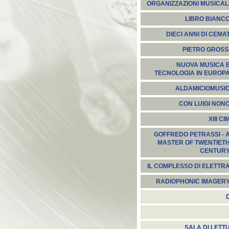
ORGANIZZAZIONI MUSICAL
LIBRO BIANC
DIECI ANNI DI CEMA
PIETRO GROSS
NUOVA MUSICA 
TECNOLOGIA IN EUROP
ALDAMICIOMUSI
CON LUIGI NON
XIII CI
GOFFREDO PETRASSI - 
MASTER OF TWENTIET
CENTUR
IL COMPLESSO DI ELETTR
RADIOPHONIC IMAGER
SALA DI LETT