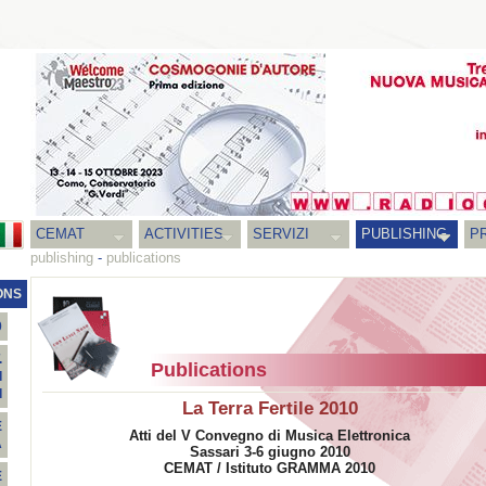
CEMAT
ACTIVITIES
SERVIZI
PUBLISHING
P
publishing
-
publications
ONS
0
.
Publications
I
I
La Terra Fertile 2010
E
Atti del V Convegno di Musica Elettronica
A
Sassari 3-6 giugno 2010
CEMAT / Istituto GRAMMA 2010
E