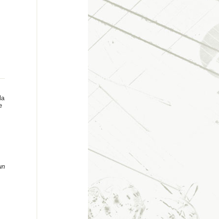
la
e
un