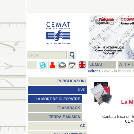
CEMAT
ATTIVI
editoria
-
dvd
-
la mort de 
PUBBLICAZIONI
DVD
LA MORT DE CLÉOPATRE
La M
FLASHBACK
Cantata lirica di H
TERRA E MUSICA
CEMA
CD