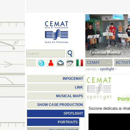
CEMAT
ACTIVI
servizi
-
spotlight
-
INFOCEMAT
LINK
MUSICAL MAPS
Portr
SHOW CASE PRODUCTION
Sezione dedicata ai ritrat
SPOTLIGHT
PORTRAITS