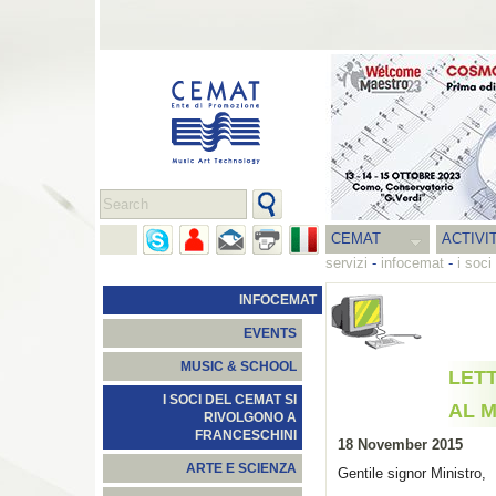
CEMAT
ACTIVI
servizi
-
infocemat
-
i soci
INFOCEMAT
EVENTS
MUSIC & SCHOOL
LETT
I SOCI DEL CEMAT SI
AL M
RIVOLGONO A
FRANCESCHINI
18 November 2015
ARTE E SCIENZA
Gentile signor Ministro,