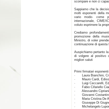
scompare e non ci capaci
Sappiamo che la decisio
molti esponenti della m
vario modo- come pu
internazionale, CIME/
voluto esprimere la prop
Crediamo profondament
promozione della music
Ministro, di voler prende
continuazione di questa 
Auspichiamo pertanto la 
di volgere al positivo
migliori saluti
Primi firmatari esponent
· Laura Bianchini, C
· Mauro Cardi, Ediso
· Luigi Ceccarelli, Ed
· Fabio Cifariello Ciar
· Alessandro Cipriani,
· Giovanni Costantini, 
· Maria Cristina De Am
· Giuseppe Di Giugno 
· Michelangelo Lupo