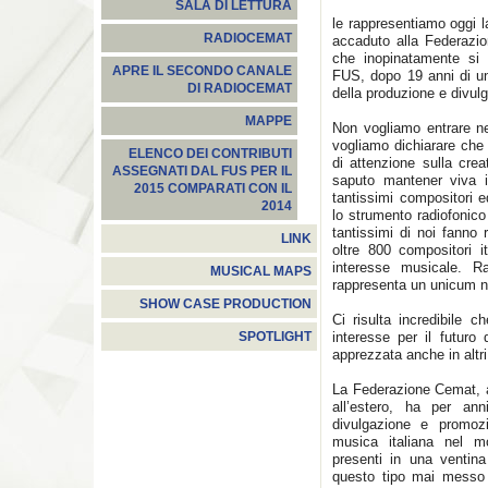
SALA DI LETTURA
le rappresentiamo oggi 
RADIOCEMAT
accaduto alla Federazi
che inopinatamente si è
APRE IL SECONDO CANALE
FUS, dopo 19 anni di una
DI RADIOCEMAT
della produzione e divulg
MAPPE
Non vogliamo entrare n
vogliamo dichiarare che
ELENCO DEI CONTRIBUTI
di attenzione sulla cre
ASSEGNATI DAL FUS PER IL
saputo mantener viva in
2015 COMPARATI CON IL
tantissimi compositori e
2014
lo strumento radiofonic
tantissimi di noi fanno 
LINK
oltre 800 compositori it
interesse musicale. R
MUSICAL MAPS
rappresenta un unicum n
SHOW CASE PRODUCTION
Ci risulta incredibile 
interesse per il futuro
SPOTLIGHT
apprezzata anche in altri
La Federazione Cemat, a
all’estero, ha per ann
divulgazione e promo
musica italiana nel 
presenti in una ventina
questo tipo mai messo i