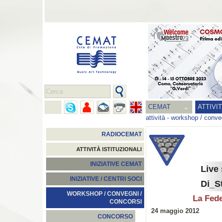
CEMAT
ATTIVI
attività
-
workshop / conveg
RADIOCEMAT
ATTIVITÀ ISTITUZIONALI
INIZIATIVE CEMAT
Live
INIZIATIVE / CENTRI SOCI
Di_S
WORKSHOP / CONVEGNI /
La Fed
CONCORSI
24 maggio 2012
CONCORSO