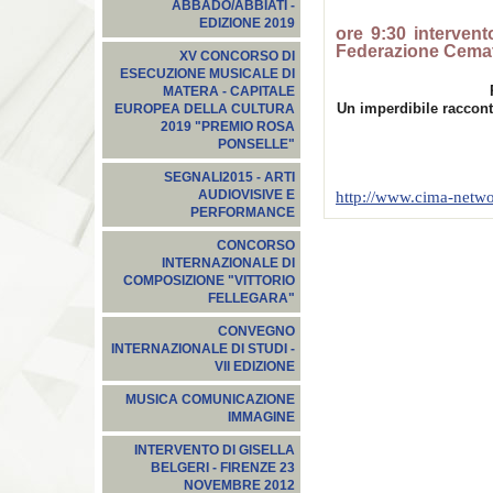
ABBADO/ABBIATI -
EDIZIONE 2019
ore 9:30 intervent
Federazione Cema
XV CONCORSO DI
ESECUZIONE MUSICALE DI
MATERA - CAPITALE
Un imperdibile raccont
EUROPEA DELLA CULTURA
2019 "PREMIO ROSA
PONSELLE"
SEGNALI2015‬ - ARTI
http://www.cima-netwo
AUDIOVISIVE E
PERFORMANCE
CONCORSO
INTERNAZIONALE DI
COMPOSIZIONE "VITTORIO
FELLEGARA"
CONVEGNO
INTERNAZIONALE DI STUDI -
VII EDIZIONE
MUSICA COMUNICAZIONE
IMMAGINE
INTERVENTO DI GISELLA
BELGERI - FIRENZE 23
NOVEMBRE 2012