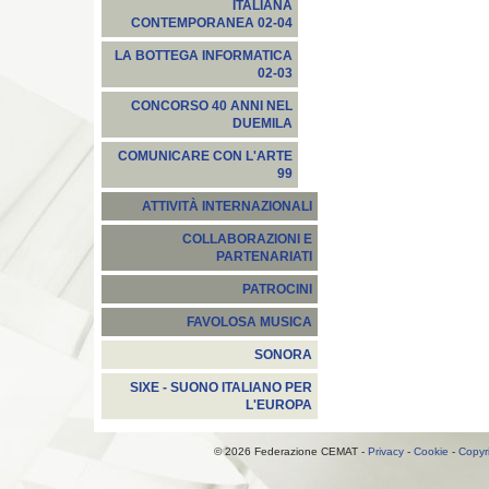
ITALIANA
CONTEMPORANEA 02-04
LA BOTTEGA INFORMATICA
02-03
CONCORSO 40 ANNI NEL
DUEMILA
COMUNICARE CON L'ARTE
99
ATTIVITÀ INTERNAZIONALI
COLLABORAZIONI E
PARTENARIATI
PATROCINI
FAVOLOSA MUSICA
SONORA
SIXE - SUONO ITALIANO PER
L'EUROPA
© 2026 Federazione CEMAT -
Privacy
-
Cookie
-
Copyr