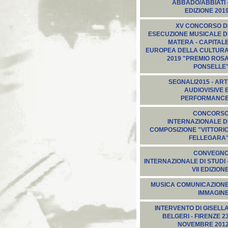
ABBADO/ABBIATI 
EDIZIONE 201
XV CONCORSO D
ESECUZIONE MUSICALE D
MATERA - CAPITAL
EUROPEA DELLA CULTUR
2019 "PREMIO ROS
PONSELLE
SEGNALI2015‬ - ART
AUDIOVISIVE 
PERFORMANC
CONCORS
INTERNAZIONALE D
COMPOSIZIONE "VITTORI
FELLEGARA
CONVEGN
INTERNAZIONALE DI STUDI 
VII EDIZION
MUSICA COMUNICAZION
IMMAGIN
INTERVENTO DI GISELL
BELGERI - FIRENZE 2
NOVEMBRE 201