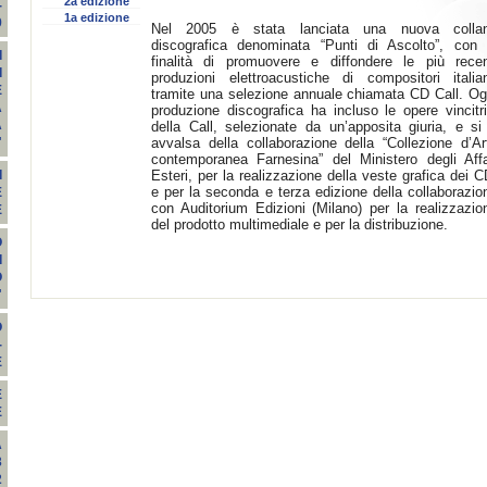
2a edizione
-
1a edizione
9
Nel 2005 è stata lanciata una nuova colla
discografica denominata “Punti di Ascolto”, con 
I
finalità di promuovere e diffondere le più recen
I
produzioni elettroacustiche di compositori italian
E
tramite una selezione annuale chiamata CD Call. Og
A
produzione discografica ha incluso le opere vincitri
A
della Call, selezionate da un’apposita giuria, e si
avvalsa della collaborazione della “Collezione d’Ar
"
contemporanea Farnesina” del Ministero degli Affa
Esteri, per la realizzazione della veste grafica dei C
I
e per la seconda e terza edizione della collaborazio
E
con Auditorium Edizioni (Milano) per la realizzazio
E
del prodotto multimediale e per la distribuzione.
O
I
O
"
O
-
E
E
E
A
3
2