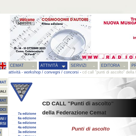
CEMAT
ATTIVITÀ
SERVIZI
EDITORIA
PR
attività
-
workshop / convegni / concorsi
-
cd call "punti di ascolto" dell
MAT
NALI
EMAT
CD CALL "Punti di ascolto"
SOCI
della Federazione Cemat
7a edizione
6a edizione
I /
5a edizione
RSI
4a edizione
Punti di ascolto
3a edizione
O