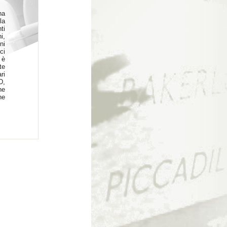
na
la
ti
i,
ni
ci
 è
te
ri
D,
ne
ne