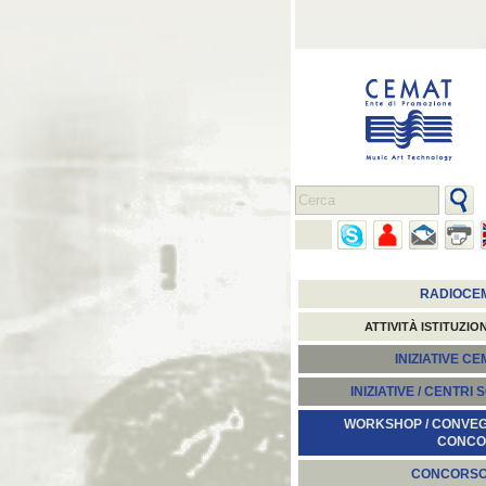
RADIOCE
ATTIVITÀ ISTITUZIO
INIZIATIVE C
INIZIATIVE / CENTRI 
WORKSHOP / CONVEGN
CONCO
CONCORS