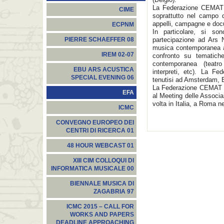
La Federazione CEMAT c
CIME
soprattutto nel campo 
appelli, campagne e docum
ECPNM
In particolare, si son
partecipazione ad Ars N
PIERRE SCHAEFFER 08
musica contemporanea a
IREM 02-07
confronto su tematiche
contemporanea (teatro
EBU ARS ACUSTICA
interpreti, etc). La F
SPECIAL EVENING 06
tenutisi ad Amsterdam, B
La Federazione CEMAT è
EFA
al Meeting delle Associa
volta in Italia, a Roma n
ICMC
CONVEGNO EUROPEO DEI
CENTRI DI RICERCA 01
48 HOUR WEBCAST 01
XIII CIM COLLOQUI DI
INFORMATICA MUSICALE 00
BIENNALE MUSICA DI
ZAGABRIA 97
ICMC 2015 – CALL FOR
WORKS AND PAPERS
DEADLINE APPROACHING