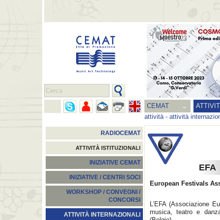
CEMAT
ATTIVI
attività
-
attività internazio
RADIOCEMAT
ATTIVITÀ ISTITUZIONALI
INIZIATIVE CEMAT
EFA
INIZIATIVE / CENTRI SOCI
European Festivals As
WORKSHOP / CONVEGNI /
CONCORSI
L’EFA (Associazione Eur
musica, teatro e danza
ATTIVITÀ INTERNAZIONALI
(Belgio).