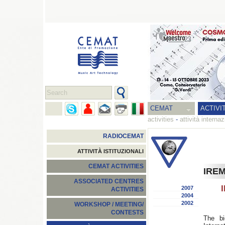
CEMAT
ACTIVI
activities
-
attività internaz
RADIOCEMAT
ATTIVITÀ ISTITUZIONALI
CEMAT ACTIVITIES
IREM
ASSOCIATED CENTRES
2007
ACTIVITIES
2004
2002
WORKSHOP / MEETING/
CONTESTS
The bi