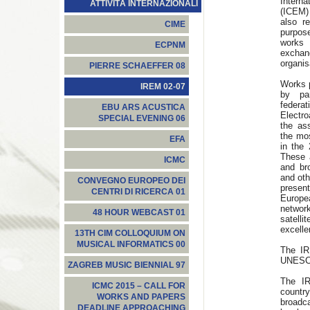
Interna
ATTIVITÀ INTERNAZIONALI
(ICEM)
also re
CIME
purpos
works 
ECPNM
excha
organis
PIERRE SCHAEFFER 08
Works p
IREM 02-07
by par
federa
EBU ARS ACUSTICA
Electro
SPECIAL EVENING 06
the as
the mo
EFA
in the
These 
ICMC
and bro
and oth
CONVEGNO EUROPEO DEI
presen
CENTRI DI RICERCA 01
Europe
netwo
48 HOUR WEBCAST 01
satell
excelle
13TH CIM COLLOQUIUM ON
MUSICAL INFORMATICS 00
The IR
UNESCO 
ZAGREB MUSIC BIENNIAL 97
The IR
ICMC 2015 – CALL FOR
countr
WORKS AND PAPERS
broadca
DEADLINE APPROACHING