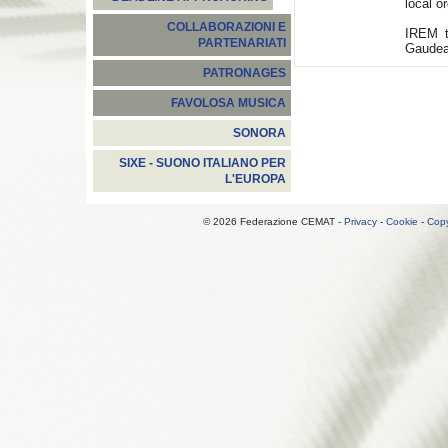
local o
COLLABORAZIONI E
IREM t
PARTENARIATI
Gaudea
PATRONAGES
FAVOLOSA MUSICA
SONORA
SIXE - SUONO ITALIANO PER
L'EUROPA
© 2026 Federazione CEMAT -
Privacy
-
Cookie
-
Copy