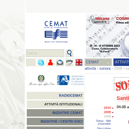
CEMAT
ATTIVI
attività
-
sonora
-
2008
-
sa
RADIOCEMAT
Sant
ATTIVITÀ ISTITUZIONALI
04-08 
2010
2009
INIZIATIVE CEMAT
2008
Tokyo - Mdi
INIZIATIVE / CENTRI SOCI
ensemble
Stoccolma