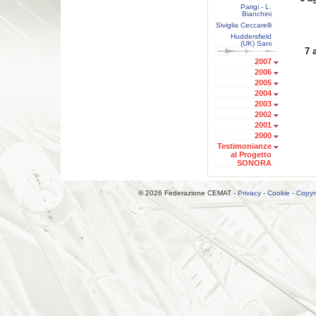
Parigi - L.
Bianchini
Siviglia Ceccarelli
Huddersfield
(UK) Sani
7
2007
2006
2005
2004
2003
2002
2001
2000
Testimonianze
al Progetto
SONORA
© 2026 Federazione CEMAT -
Privacy
-
Cookie
-
Copyr