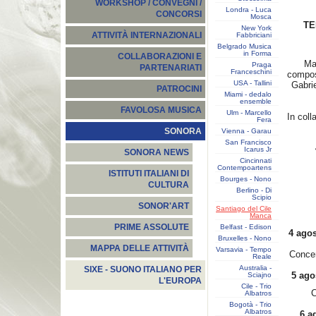
WORKSHOP / CONVEGNI /
Londra - Luca
CONCORSI
Mosca
TE
New York
ATTIVITÀ INTERNAZIONALI
Fabbriciani
Belgrado Musica
in Forma
COLLABORAZIONI E
Ma
Praga
PARTENARIATI
Franceschini
composi
USA - Tallini
Gabrie
PATROCINI
Miami - dedalo
ensemble
FAVOLOSA MUSICA
Ulm - Marcello
In coll
Fera
SONORA
Vienna - Garau
San Francisco
4
Icarus Jr
SONORA NEWS
Cincinnati
Contempoartens
ISTITUTI ITALIANI DI
Bourges - Nono
CULTURA
Berlino - Di
Scipio
SONOR'ART
Santiago del Cile
Manca
PRIME ASSOLUTE
Belfast - Edison
4
ago
Bruxelles - Nono
MAPPA DELLE ATTIVITÀ
Varsavia - Tempo
Concer
Reale
Australia -
SIXE - SUONO ITALIANO PER
5
ago
Sciajno
L'EUROPA
Cile - Trio
C
Albatros
Bogotà - Trio
Albatros
6
a