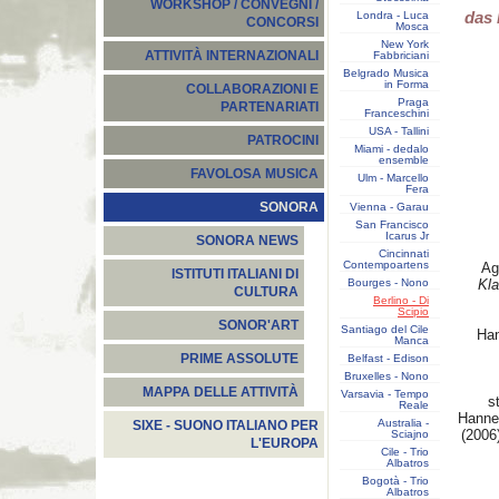
WORKSHOP / CONVEGNI /
das 
Londra - Luca
CONCORSI
Mosca
New York
ATTIVITÀ INTERNAZIONALI
Fabbriciani
Belgrado Musica
in Forma
COLLABORAZIONI E
Praga
PARTENARIATI
Franceschini
USA - Tallini
PATROCINI
Miami - dedalo
ensemble
FAVOLOSA MUSICA
Ulm - Marcello
Fera
SONORA
Vienna - Garau
San Francisco
Icarus Jr
SONORA NEWS
Cincinnati
Contempoartens
Agos
ISTITUTI ITALIANI DI
Bourges - Nono
Kla
CULTURA
Berlino - Di
Scipio
SONOR'ART
Santiago del Cile
Ha
Manca
PRIME ASSOLUTE
Belfast - Edison
E
Bruxelles - Nono
MAPPA DELLE ATTIVITÀ
Varsavia - Tempo
stad
Reale
Hanne
Australia -
SIXE - SUONO ITALIANO PER
(2006
Sciajno
L'EUROPA
Cile - Trio
Albatros
Bogotà - Trio
Albatros