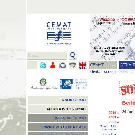
CEMAT
ATTIVI
attività
-
sonora
-
2008
-
be
RADIOCEMAT
Berli
ATTIVITÀ ISTITUZIONALI
24 lugl
2010
2009
INIZIATIVE CEMAT
2008
Tokyo - Mdi
INIZIATIVE / CENTRI SOCI
ensemble
Stoccolma