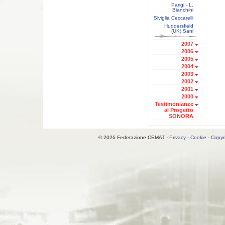
Parigi - L.
Bianchini
Siviglia Ceccarelli
Huddersfield
(UK) Sani
2007
2006
2005
2004
2003
2002
2001
2000
Testimonianze
al Progetto
SONORA
© 2026 Federazione CEMAT -
Privacy
-
Cookie
-
Copyr