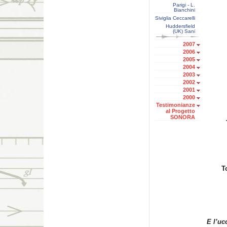
Parigi - L.
Bianchini
Siviglia Ceccarelli
Huddersfield
(UK) Sani
2007
2006
2005
2004
2003
2002
2001
2000
Testimonianze
al Progetto
SONORA
T
E l’uc