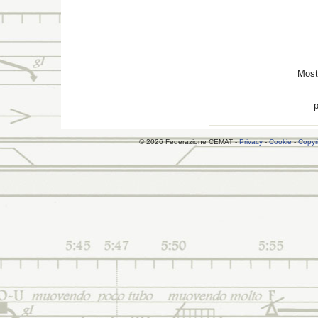
Most
p
© 2026 Federazione CEMAT -
Privacy
-
Cookie
-
Copyr