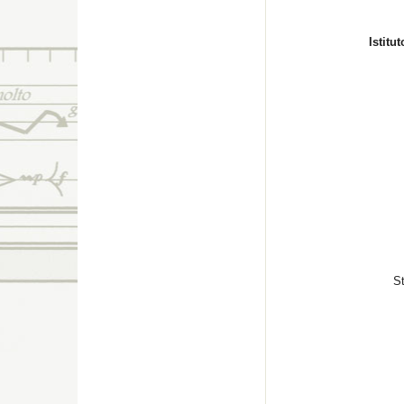
Istitu
St