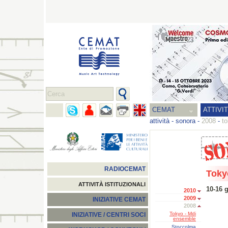
CEMAT
ATTIVI
attività
-
sonora
-
2008
-
t
RADIOCEMAT
Toky
ATTIVITÀ ISTITUZIONALI
10-16 
2010
2009
INIZIATIVE CEMAT
2008
Tokyo - Mdi
INIZIATIVE / CENTRI SOCI
ensemble
Stoccolma