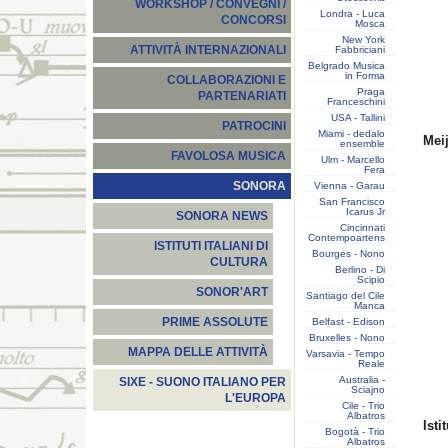
WORKSHOP / CONVEGNI /
Londra - Luca
CONCORSI
Mosca
New York
ATTIVITÀ INTERNAZIONALI
Fabbriciani
Belgrado Musica
in Forma
COLLABORAZIONI E
Praga
PARTENARIATI
Franceschini
USA - Tallini
PATROCINI
Miami - dedalo
Meij
ensemble
FAVOLOSA MUSICA
Ulm - Marcello
Fera
SONORA
Vienna - Garau
San Francisco
Icarus Jr
SONORA NEWS
Cincinnati
Contempoartens
ISTITUTI ITALIANI DI
Bourges - Nono
CULTURA
Berlino - Di
Scipio
SONOR'ART
Santiago del Cile
Manca
PRIME ASSOLUTE
Belfast - Edison
Bruxelles - Nono
MAPPA DELLE ATTIVITÀ
Varsavia - Tempo
Reale
Australia -
SIXE - SUONO ITALIANO PER
Sciajno
L'EUROPA
Cile - Trio
Albatros
Isti
Bogotà - Trio
Albatros