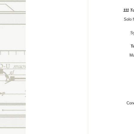
111 T
Solo 
S
T
Mu
Conc