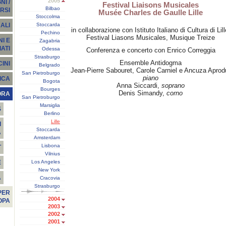
2005
I /
Festival Liaisons Musicales
Bilbao
RSI
Musée Charles de Gaulle Lille
Stoccolma
Stoccarda
ALI
in collaborazione con Istituto Italiano di Cultura di Lill
Pechino
Festival Liasons Musicales, Musique Treize
I E
Zagabria
ATI
Odessa
Conferenza e concerto con Enrico Correggia
Strasburgo
Ensemble Antidogma
INI
Belgrado
Jean-Pierre Sabouret, Carole Carniel e Ancuza Aprod
San Pietroburgo
piano
ICA
Bogota
Anna Siccardi,
soprano
Bourges
Denis Simandy,
corno
ORA
San Pietroburgo
Marsiglia
S
Berlino
Lille
I
Stoccarda
A
Amsterdam
Lisbona
T
Vilnius
Los Angeles
E
New York
À
Cracovia
Strasburgo
PER
2004
OPA
2003
2002
2001