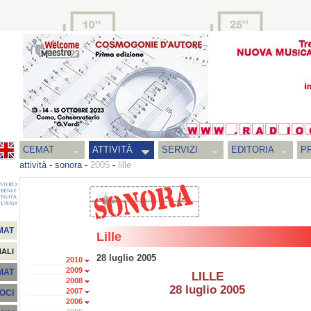
CEMAT
ATTIVITÀ
SERVIZI
EDITORIA
PR
attività
-
sonora
-
2005
-
lille
MAT
Lille
NALI
28 luglio 2005
2010
2009
EMAT
LILLE
2008
28 luglio 2005
2007
SOCI
2006