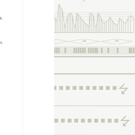
e,
u,