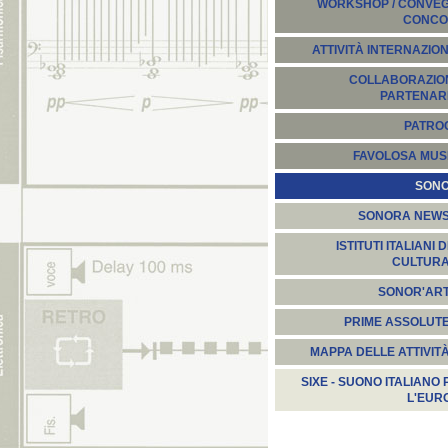
WORKSHOP / CONVEGN
CONCO
ATTIVITÀ INTERNAZION
COLLABORAZION
PARTENARI
PATROC
FAVOLOSA MUS
SON
SONORA NEW
ISTITUTI ITALIANI D
CULTUR
SONOR'AR
PRIME ASSOLUT
MAPPA DELLE ATTIVIT
SIXE - SUONO ITALIANO 
L'EUR