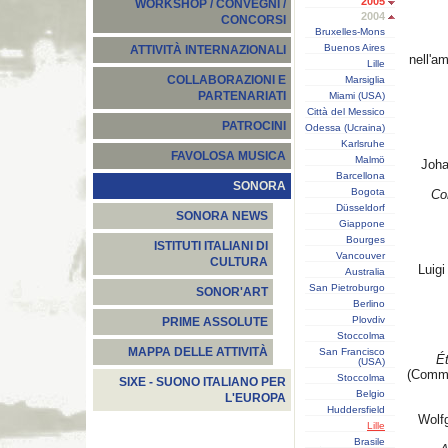
2005
WORKSHOP / CONVEGNI /
2004
CONCORSI
Bruxelles-Mons
Buenos Aires
ATTIVITÀ INTERNAZIONALI
nell'a
Lille
COLLABORAZIONI E
Marsiglia
PARTENARIATI
Miami (USA)
Città del Messico
PATROCINI
Odessa (Ucraina)
Karlsruhe
FAVOLOSA MUSICA
Malmö
Joha
Barcellona
SONORA
Bogota
Co
Düsseldorf
SONORA NEWS
Giappone
Bourges
ISTITUTI ITALIANI DI
Vancouver
CULTURA
Luigi
Australia
San Pietroburgo
SONOR'ART
Berlino
Plovdiv
PRIME ASSOLUTE
Stoccolma
MAPPA DELLE ATTIVITÀ
San Francisco
Ét
(USA)
(Comma
Stoccolma
SIXE - SUONO ITALIANO PER
Belgio
L'EUROPA
Huddersfield
Wolf
Lille
Brasile