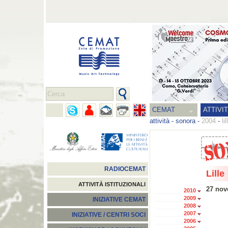
CEMAT
ATTIVI
attività
-
sonora
-
2004
-
lil
RADIOCEMAT
Lille
ATTIVITÀ ISTITUZIONALI
27 nov
2010
2009
INIZIATIVE CEMAT
2008
2007
INIZIATIVE / CENTRI SOCI
2006