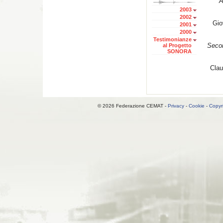
A
2003
2002
Gio
2001
2000
Testimonianze
Secon
al Progetto
SONORA
Clau
© 2026 Federazione CEMAT -
Privacy
-
Cookie
-
Copyr