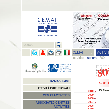
CEMAT
ACTIVI
activities
-
sonora
-
2004
RADIOCEMAT
San 
ATTIVITÀ ISTITUZIONALI
15 Nov
2010
2009
CEMAT ACTIVITIES
2008
2007
ASSOCIATED CENTRES
2006
ACTIVITIES