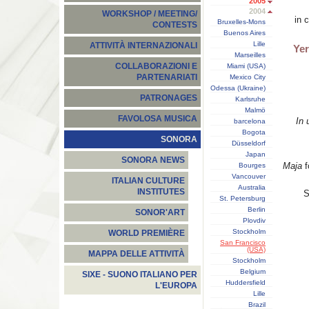
2005
2004
WORKSHOP / MEETING/
in 
Bruxelles-Mons
CONTESTS
Buenos Aires
Lille
ATTIVITÀ INTERNAZIONALI
Yer
Marseilles
COLLABORAZIONI E
Miami (USA)
PARTENARIATI
Mexico City
Odessa (Ukraine)
PATRONAGES
Karlsruhe
Malmö
FAVOLOSA MUSICA
In 
barcelona
Bogota
SONORA
Düsseldorf
Japan
SONORA NEWS
Maja
f
Bourges
Vancouver
ITALIAN CULTURE
Australia
INSTITUTES
S
St. Petersburg
Berlin
SONOR'ART
Plovdiv
Stockholm
WORLD PREMIÈRE
San Francisco
(USA)
MAPPA DELLE ATTIVITÀ
Stockholm
Belgium
SIXE - SUONO ITALIANO PER
Huddersfield
L'EUROPA
Lille
Brazil