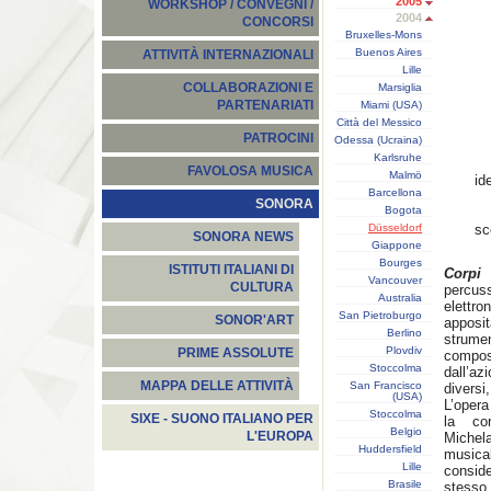
2005
WORKSHOP / CONVEGNI /
2004
CONCORSI
Bruxelles-Mons
Buenos Aires
ATTIVITÀ INTERNAZIONALI
Lille
COLLABORAZIONI E
Marsiglia
PARTENARIATI
Miami (USA)
Città del Messico
PATROCINI
Odessa (Ucraina)
Karlsruhe
FAVOLOSA MUSICA
Malmö
id
Barcellona
SONORA
Bogota
Düsseldorf
sc
SONORA NEWS
Giappone
Bourges
ISTITUTI ITALIANI DI
Corpi
Vancouver
CULTURA
percu
Australia
elettr
San Pietroburgo
SONOR'ART
apposi
Berlino
strumen
Plovdiv
PRIME ASSOLUTE
compo
Stoccolma
dall’az
MAPPA DELLE ATTIVITÀ
San Francisco
diversi
(USA)
L’opera
Stoccolma
SIXE - SUONO ITALIANO PER
la co
Belgio
L'EUROPA
Michel
Huddersfield
musical
Lille
conside
Brasile
stesso