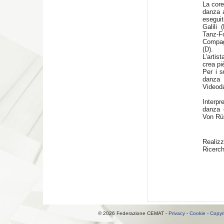
La core
danza a
eseguit
Galili
Tanz-Fo
Compag
(D).
L’artis
crea pi
Per i s
danza
Videod
Interpre
danza e
Von Rü
Reali
Ricerc
© 2026 Federazione CEMAT -
Privacy
-
Cookie
-
Copyr