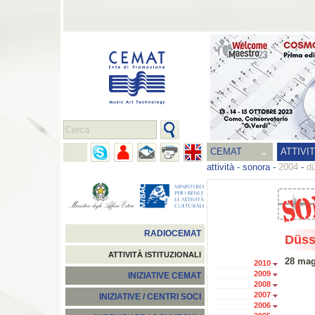
CEMAT
ATTIVI
attività
-
sonora
-
2004
-
dü
RADIOCEMAT
Düss
ATTIVITÀ ISTITUZIONALI
28 mag
2010
2009
INIZIATIVE CEMAT
2008
2007
INIZIATIVE / CENTRI SOCI
2006