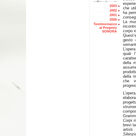
esperie
2003
che uti
2002
ha perm
2001
conseg
2000
La mus
Testimonianze
incontr
al Progetto
corpo 
SONORA
Quest’
gesto 
semanti
L’opera
quali 
caratte
della 
assume
prodot
della m
che in
progres
L’oper
elabora
proget
strumen
compos
Gramma
Corpi r
brevi l
artisti
S
Silenzi