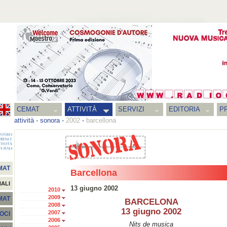
CEMAT
ATTIVITÀ
SERVIZI
EDITORIA
PR
attività
-
sonora
-
2002
-
barcellona
MAT
Barcellona
NALI
13 giugno 2002
2010
2009
EMAT
BARCELONA
2008
13 giugno 2002
2007
SOCI
2006
Nits de musica