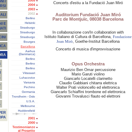
2005
I /
Concerts d'estiu a la Fundació Juan Miró
2004
RSI
2003
2002
Auditorium Fundació Juan Miró
ALI
Berlino
Parc de Montjuïc, 08038 Barcelona
Helsinki
I E
Strasburgo
ATI
In collaborazione con/In collaboration with
Strasburgo
Istituto Italiano di Cultura di Barcellona,
Fondazione
INI
Strasburgo
, Goethe-Institut Barcellona
Joan Mirò
Bourges
ICA
Barcellona
Concerto di musica d'improvvisazione
Aarhus
(Danimarca)
ORA
Berlino
Opus Orchestra
S
Berlino
Berlino
Maurizio Ben Omar percussione
I
Viitasaari
Mario Garuti violino
A
Luhacovice
Giancarlo Locatelli clarinetto
Varsavia
Claudio Gabbiani chitarra elettrica
T
Walter Prati violoncello ed elettronica
Pechino
Giancarlo Schiaffini trombone ed elettronica
Germania
E
Giovanni Trovalusci flauto ed elettroni
Trondheim - Oslo
U.S.A.
À
Melbourne
Huddersfield
PER
OPA
2001
2000
Testimonianze
al Progetto