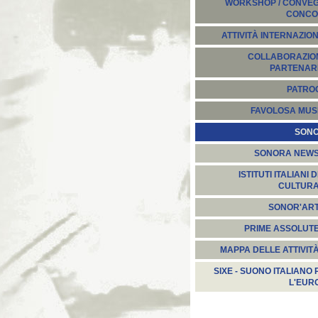
WORKSHOP / CONVEGN
CONCO
ATTIVITÀ INTERNAZION
COLLABORAZION
PARTENARI
PATROC
FAVOLOSA MUS
SON
SONORA NEW
ISTITUTI ITALIANI D
CULTUR
SONOR'AR
PRIME ASSOLUT
MAPPA DELLE ATTIVIT
SIXE - SUONO ITALIANO 
L'EUR