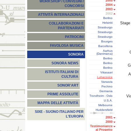
2005
WORKSHOP / CONVEGNI /
2004
CONCORSI
2003
2002
ATTIVITÀ INTERNAZIONALI
Berlino
Stage 
Helsinki
COLLABORAZIONI E
Strasburgo
PARTENARIATI
Strasburgo
PATROCINI
Strasburgo
Bourges
FAVOLOSA MUSICA
Barcellona
Aarhus
(Danimarca)
SONORA
Berlino
SONORA NEWS
Berlino
G
Berlino
ISTITUTI ITALIANI DI
Viitasaari
A
CULTURA
Luhacovice
Varsavia
SONOR'ART
Pechino
Germania
PRIME ASSOLUTE
Vi
Trondheim - Oslo
U.S.A.
MAPPA DELLE ATTIVITÀ
Melbourne
Huddersfield
SIXE - SUONO ITALIANO PER
L'EUROPA
2001
2000
Testimonianze
al Progetto