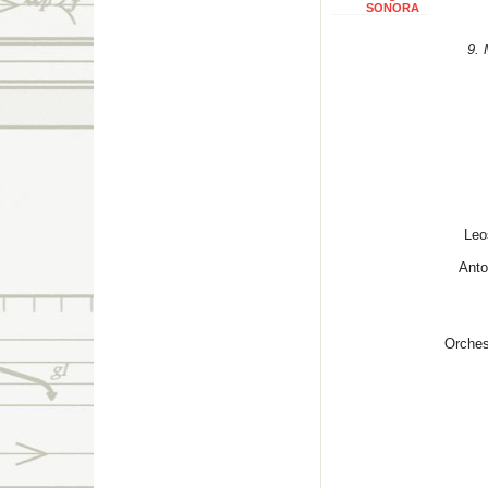
SONORA
9. 
Le
Ant
Orches