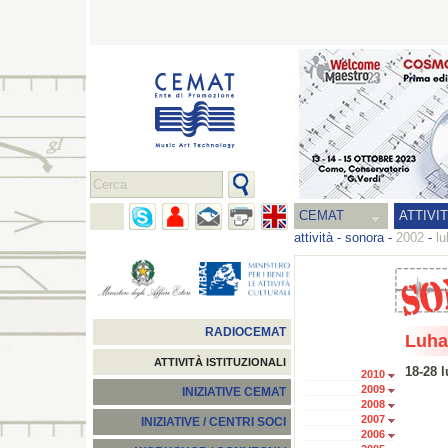
CEMAT
ATTIVI
attività
-
sonora
-
2002
-
l
RADIOCEMAT
Luha
ATTIVITÀ ISTITUZIONALI
18-28 l
2010
2009
INIZIATIVE CEMAT
2008
2007
INIZIATIVE / CENTRI SOCI
2006