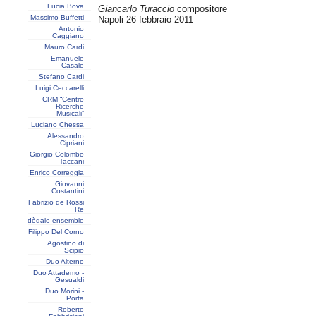
Lucia Bova
Giancarlo Turaccio
compositore
Massimo Buffetti
Napoli 26 febbraio 2011
Antonio
Caggiano
Mauro Cardi
Emanuele
Casale
Stefano Cardi
Luigi Ceccarelli
CRM “Centro
Ricerche
Musicali”
Luciano Chessa
Alessandro
Cipriani
Giorgio Colombo
Taccani
Enrico Correggia
Giovanni
Costantini
Fabrizio de Rossi
Re
dèdalo ensemble
Filippo Del Corno
Agostino di
Scipio
Duo Alterno
Duo Attademo -
Gesualdi
Duo Morini -
Porta
Roberto