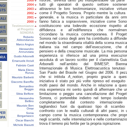
risorse, diventa tanto più indispensabile da parte 
2005
tutti gli operatori di questo settore sostener
2004
NG/
attraverso le loro testimonianze, iniziative virtuo
2003
STS
come il Progetto Sonora. Proprio mentre la cultura 
2002
generale, e la musica in particolare da anni orm
2001
ALI
fanno fatica a sopravvivere, iniziative come Sono
2000
costituiscono una lodevole eccezione rispetto al
Testimonianze
I E
al Progetto
diffidenza e all’indifferenza che normalmen
ATI
SONORA
circondano la musica contemporanea. Il Proget
Roberto
Sonora nel corso degli anni ha contribuito a diffonde
Abbondanza
GES
nel mondo la straordinaria vitalità della scena musica
Marco Angius
italiana sia nel campo dell’esecuzione, che d
ICA
Alessandro
pensiero e della creazione musicale. La mia persona
Annunziata
esperienza si riferisce ad una prima esecuzio
Guido Arbonelli
ORA
assoluta di un lavoro scritto per il clarinettista Gui
Emanuele Arciuli
Arbonelli nell’ambito del BIMESP, Bienna
Fabrizio Casti
S
Internazionale di Musica Elettroacustica tenutasi
Maria Elena
San Paolo del Brasile nel Giugno del 2006. Il pez
Runza
E
che si intitola
A_notion
, proprio grazie a ques
Maurizio Barbetti
S
iniziativa è stato poi più volte ripreso ed eseguito 
Giacomo Baroffio
molti paesi del mondo. Anche in relazione a ques
Bernardino
T
mia esperienza mi sento quindi di affermare che u
Beggio
limitazione o peggio una cancellazione del Proget
Silvia Belfiore
E
Sonora, ci porterebbe indietro nel tempo isolando
Alessandra
Bellino
completamente dal contesto internazionale
À
Maurizio Ben
tagliandoci fuori da qualsiasi tipo di scambio
Omar
confronto con le realtà culturali di altri paesi, in 
PER
Sonia
campo come la musica contemporanea che propr
Bergamasco
OPA
negli scambi, nelle interrelazioni e nelle contaminazio
Oscar Bianchi
trova il terreno più fertile per la propria ispirazione.
Michele Biasutti