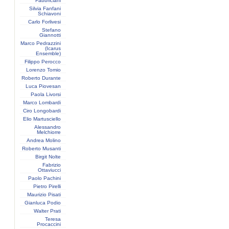
Fabbriciani
Silvia Fanfani
Schiavoni
Carlo Forlivesi
Stefano
Giannotti
Marco Pedrazzini
(Icarus
Ensemble)
Filippo Perocco
Lorenzo Tomio
Roberto Durante
Luca Piovesan
Paola Livorsi
Marco Lombardi
Ciro Longobardi
Elio Martusciello
Alessandro
Melchiorre
Andrea Molino
Roberto Musanti
Birgit Nolte
Fabrizio
Ottaviucci
Paolo Pachini
Pietro Pirelli
Maurizio Pisati
Gianluca Podio
Walter Prati
Teresa
Procaccini