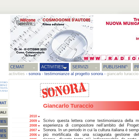
CEMAT
ACTIVITIES
SERVIZI
PUBLISHING
P
activities
-
sonora
-
testimonianze al progetto sonora
-
giancarlo turaccio
MAT
Giancarlo Turaccio
NALI
2010
Scrivo questa lettera come testimonianza della m
2009
IES
esperienza di compositore nell’ambito del Proget
2008
Sonora. In un periodo in cui la cultura italiana è semp
2007
RES
più mortificata da una sciagurata gestione del
2006
TIES