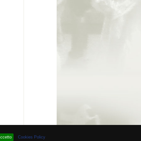
 # 93.912.340
ccetto
Cookies Policy