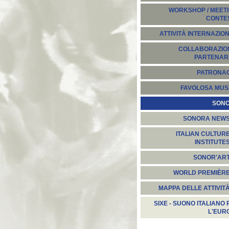
WORKSHOP / MEETI
CONTE
ATTIVITÀ INTERNAZION
COLLABORAZION
PARTENARI
PATRONA
FAVOLOSA MUS
SON
SONORA NEW
ITALIAN CULTUR
INSTITUTE
SONOR'AR
WORLD PREMIÈR
MAPPA DELLE ATTIVIT
SIXE - SUONO ITALIANO 
L'EUR