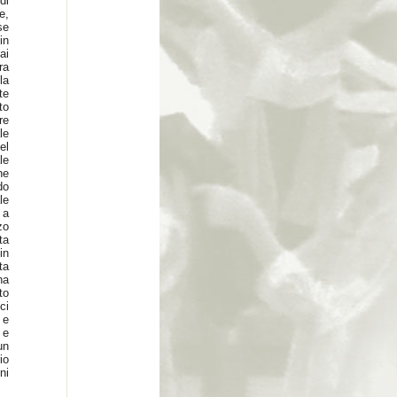
di
e,
se
in
ai
ra
la
te
to
re
le
el
le
ne
do
le
 a
zo
ta
in
ta
na
to
ci
 e
 e
un
io
ni