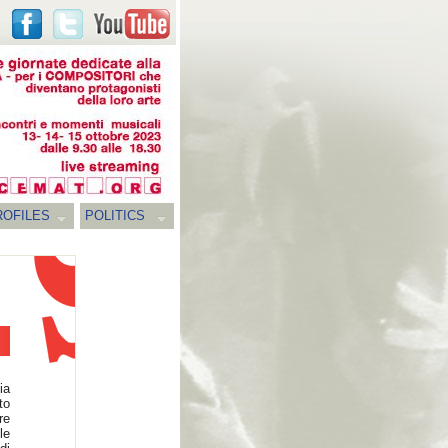
ROFILES
POLITICS
ia
to
re
le