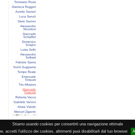
Tommaso Rossi
Gianluca Ruggeri
Aurelio Samorì
Luca Sanzò
Dario Savron
Alessandro
Sbordoni
Giancarlo
Schiaffini
Domenico
Sciajno
Luisa Sello
Alessandro
Solbiati
Fabrizio Spera
Yoichi Sugiyama
Tempo Reale
Emanuele
Torquati
Trio Albatros
Giancarlo
Turaccio
Roberta Vacca
Gabriele Vanoni
Alvise Vidolin
Manuel Zigante
Stiamo usando cookies per consertirti una navigazione ottimale
razione CEMAT -
Privacy
-
Cookie
-
Copyright
- PI 05362381005 - Lic. SIAE 2552/1/2523 - Visitor
 accetti l'utilizzo dei cookies, altrimenti puoi disabilitarli dal tuo browser.
A