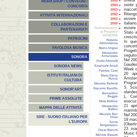
offerte
2005
WORKSHOP / CONVEGNI /
sentir 
2004
CONCORSI
inaccet
2003
Ritengo
2002
ATTIVITÀ INTERNAZIONALI
essere
2001
italian
2000
COLLABORAZIONI E
essere 
Testimonianze
PARTENARIATI
al Progetto
Stato a
SONORA
crescit
PATROCINI
Roberto
In que
Abbondanza
concert
FAVOLOSA MUSICA
Marco Angius
Proget
Alessandro
seguito
Annunziata
SONORA
Nel 20
Guido Arbonelli
Gaudeam
Emanuele Arciuli
SONORA NEWS
Week o
Fabrizio Casti
20 apr
ISTITUTI ITALIANI DI
Maria Elena
Amste
Runza
CULTURA
Progra
Maurizio Barbetti
S. Scia
Giacomo Baroffio
SONOR'ART
olande
Bernardino
L. Cor
Beggio
PRIME ASSOLUTE
esecuz
Silvia Belfiore
21 apri
Alessandra
MAPPA DELLE ATTIVITÀ
Bellino
marimb
Maurizio Ben
Nel 200
SIXE - SUONO ITALIANO PER
Omar
19 marz
L'EUROPA
Sonia
(Oberli
Bergamasco
23 mar
Oscar Bianchi
Music C
Michele Biasutti