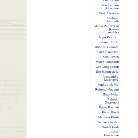
Fabbriciani
Silvia Fanfani
Schiavoni
Carlo Forlivesi
Stefano
Giannotti
Marco Pedrazzini
(Icarus
Ensemble)
Filippo Perocco
Lorenzo Tomio
Roberto Durante
Luca Piovesan
Paola Livorsi
Marco Lombardi
Ciro Longobardi
Elio Martusciello
Alessandro
Melchiorre
Andrea Molino
Roberto Musanti
Birgit Nolte
Fabrizio
Ottaviucci
Paolo Pachini
Pietro Pirelli
Maurizio Pisati
Gianluca Podio
Walter Prati
Teresa
Procaccini