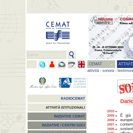
CEMAT
ATTIVI
attività
-
sonora
-
testimon
RADIOCEMAT
Dari
ATTIVITÀ ISTITUZIONALI
2010
È già 
2009
INIZIATIVE CEMAT
europe
2008
conte
2007
INIZIATIVE / CENTRI SOCI
sosten
2006