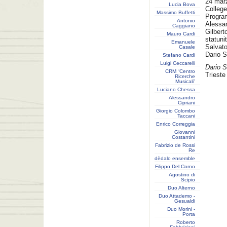
24 marz
Lucia Bova
College
Massimo Buffetti
Progra
Antonio
Alessan
Caggiano
Gilbe
Mauro Cardi
statuni
Emanuele
Salvato
Casale
Dario S
Stefano Cardi
Luigi Ceccarelli
Dario 
CRM “Centro
Trieste
Ricerche
Musicali”
Luciano Chessa
Alessandro
Cipriani
Giorgio Colombo
Taccani
Enrico Correggia
Giovanni
Costantini
Fabrizio de Rossi
Re
dèdalo ensemble
Filippo Del Corno
Agostino di
Scipio
Duo Alterno
Duo Attademo -
Gesualdi
Duo Morini -
Porta
Roberto