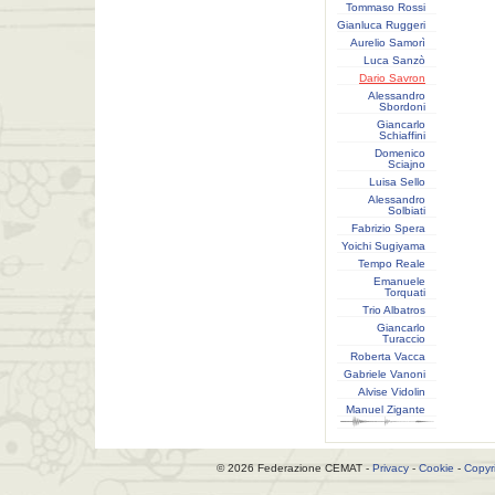
Tommaso Rossi
Gianluca Ruggeri
Aurelio Samorì
Luca Sanzò
Dario Savron
Alessandro
Sbordoni
Giancarlo
Schiaffini
Domenico
Sciajno
Luisa Sello
Alessandro
Solbiati
Fabrizio Spera
Yoichi Sugiyama
Tempo Reale
Emanuele
Torquati
Trio Albatros
Giancarlo
Turaccio
Roberta Vacca
Gabriele Vanoni
Alvise Vidolin
Manuel Zigante
© 2026 Federazione CEMAT -
Privacy
-
Cookie
-
Copyr