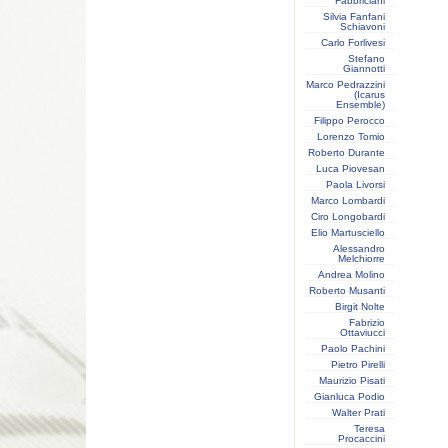
Fabbriciani
Silvia Fanfani
Schiavoni
Carlo Forlivesi
Stefano
Giannotti
Marco Pedrazzini
(Icarus
Ensemble)
Filippo Perocco
Lorenzo Tomio
Roberto Durante
Luca Piovesan
Paola Livorsi
Marco Lombardi
Ciro Longobardi
Elio Martusciello
Alessandro
Melchiorre
Andrea Molino
Roberto Musanti
Birgit Nolte
Fabrizio
Ottaviucci
Paolo Pachini
Pietro Pirelli
Maurizio Pisati
Gianluca Podio
Walter Prati
Teresa
Procaccini