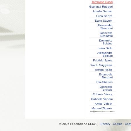
Tommaso Rossi
Gianluca Ruggeri
Aurelio Samorì
Luca Sanzò
Dario Savron
Alessandro
Sbordoni
Giancarlo
Schiaffini
Domenico
Sciajno
Luisa Sello
Alessandro
Solbiati
Fabrizio Spera
Yoichi Sugiyama
Tempo Reale
Emanuele
Torquati
Trio Albatros
Giancarlo
Turaccio
Roberta Vacca
Gabriele Vanoni
Alvise Vidolin
Manuel Zigante
© 2026 Federazione CEMAT -
Privacy
-
Cookie
-
Copy