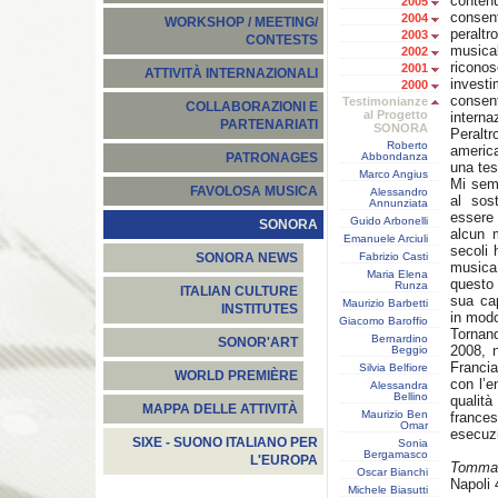
conten
2005
consent
2004
WORKSHOP / MEETING/
peralt
2003
CONTESTS
musica
2002
riconos
2001
ATTIVITÀ INTERNAZIONALI
investi
2000
consent
Testimonianze
COLLABORAZIONI E
al Progetto
intern
PARTENARIATI
SONORA
Peraltr
Roberto
america
Abbondanza
PATRONAGES
una tes
Marco Angius
Mi semb
FAVOLOSA MUSICA
Alessandro
al sos
Annunziata
essere 
Guido Arbonelli
SONORA
alcun m
Emanuele Arciuli
secoli 
Fabrizio Casti
SONORA NEWS
musica
Maria Elena
questo 
Runza
ITALIAN CULTURE
sua cap
Maurizio Barbetti
INSTITUTES
in mod
Giacomo Baroffio
Tornand
Bernardino
SONOR'ART
2008, n
Beggio
Francia
Silvia Belfiore
WORLD PREMIÈRE
con l’e
Alessandra
Bellino
qualit
MAPPA DELLE ATTIVITÀ
Maurizio Ben
france
Omar
esecuz
SIXE - SUONO ITALIANO PER
Sonia
Bergamasco
L'EUROPA
Tomma
Oscar Bianchi
Napoli 
Michele Biasutti