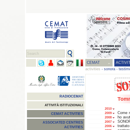
CEMAT
ACTIVI
activities
-
sonora
-
testim
RADIOCEMAT
Tomm
ATTIVITÀ ISTITUZIONALI
2010
Come m
2009
CEMAT ACTIVITIES
ho avut
2008
SONORA
2007
ASSOCIATED CENTRES
tratta
2006
ACTIVITIES