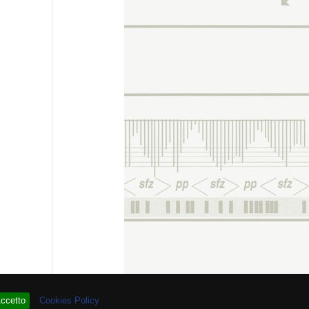
re # 93.938.337
ccetto
Cookies Policy