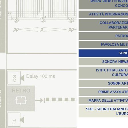
WORKSHOP / CONVEGN
CONCO
ATTIVITÀ INTERNAZION
COLLABORAZION
PARTENARI
PATROC
FAVOLOSA MUS
SON
SONORA NEW
ISTITUTI ITALIANI D
CULTUR
SONOR'AR
PRIME ASSOLUT
MAPPA DELLE ATTIVIT
SIXE - SUONO ITALIANO 
L'EUR