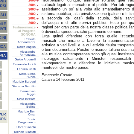
neoliberismo, dunque, ammette soltanto quei valo
2005
I /
culturali legati al mercato e al profitto. Per tali ragio
2004
RSI
assistiamo un po' alla volta allo smantellamento d
2003
sistema pubblico, alla privatizzazione (palese o fittizi
2002
ALI
a seconda dei casi) della scuola, della sanit
2001
dell'acqua e di altri servizi pubblici. Ecco per qua
2000
I E
ragioni per gran parte della nostra classe politica l'ar
Testimonianze
ATI
al Progetto
è divenuta spreco anziché patrimonio comune.
SONORA
Urge quindi difendere con forza quelle istituzio
INI
Roberto
musicali che mirano a favorire la sperimentazio
Abbondanza
artistica a vari livelli e la cui attività risulta trasparen
ICA
Marco Angius
e ben documentata. Poiché le risorse italiane destina
Alessandro
alla musica contemporanea sono già quasi inesistent
Annunziata
ORA
incoraggio caldamente i Ministeri responsabili
Guido Arbonelli
salvaguardare e a difendere le iniziative musica
Emanuele Arciuli
S
meritevoli del nostro paese.
Fabrizio Casti
I
Maria Elena
Emanuele Casale
Runza
A
Catania 14 febbraio 2011
Maurizio Barbetti
Giacomo Baroffio
T
Bernardino
Beggio
E
Silvia Belfiore
Alessandra
À
Bellino
Maurizio Ben
PER
Omar
OPA
Sonia
Bergamasco
Oscar Bianchi
Michele Biasutti