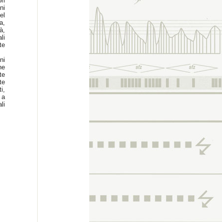
ri
ni
el
a,
à,
li
te
ni
ne
te
te
i,
 a
li