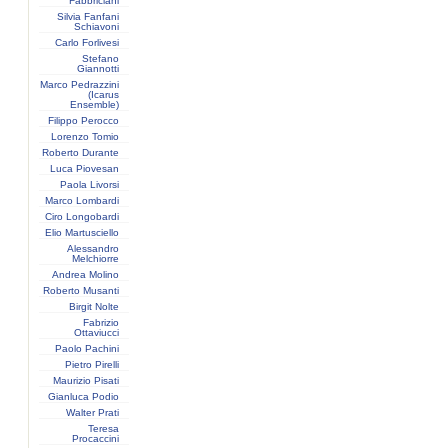
Fabbriciani
Silvia Fanfani
Schiavoni
Carlo Forlivesi
Stefano
Giannotti
Marco Pedrazzini
(Icarus
Ensemble)
Filippo Perocco
Lorenzo Tomio
Roberto Durante
Luca Piovesan
Paola Livorsi
Marco Lombardi
Ciro Longobardi
Elio Martusciello
Alessandro
Melchiorre
Andrea Molino
Roberto Musanti
Birgit Nolte
Fabrizio
Ottaviucci
Paolo Pachini
Pietro Pirelli
Maurizio Pisati
Gianluca Podio
Walter Prati
Teresa
Procaccini