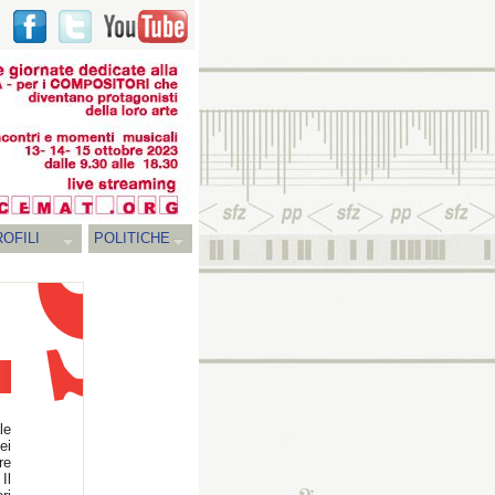
OFILI
POLITICHE
le
ei
re
Il