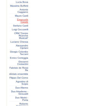
Lucia Bova
Massimo Buffetti
Antonio
Caggiano
Mauro Cardi
Emanuele
Casale
Stefano Cardi
Luigi Ceccarelli
CRM “Centro
Ricerche
Musicali”
Luciano Chessa
Alessandro
Cipriani
Giorgio Colombo
Taccani
Enrico Correggia
Giovanni
Costantini
Fabrizio de Rossi
Re
dèdalo ensemble
Filippo Del Corno
Agostino di
Scipio
Duo Alterno
Duo Attademo -
Gesualdi
Duo Morini -
Porta
Roberto