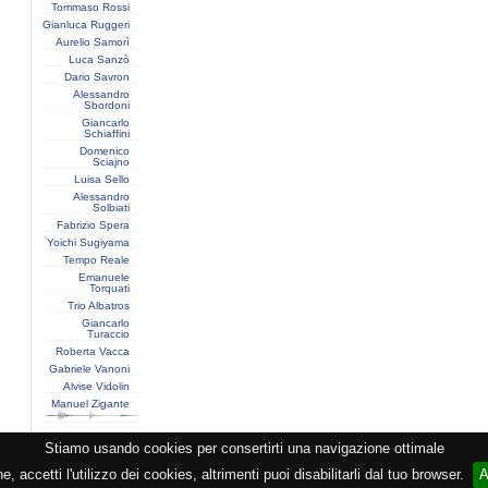
Tommaso Rossi
Gianluca Ruggeri
Aurelio Samorì
Luca Sanzò
Dario Savron
Alessandro
Sbordoni
Giancarlo
Schiaffini
Domenico
Sciajno
Luisa Sello
Alessandro
Solbiati
Fabrizio Spera
Yoichi Sugiyama
Tempo Reale
Emanuele
Torquati
Trio Albatros
Giancarlo
Turaccio
Roberta Vacca
Gabriele Vanoni
Alvise Vidolin
Manuel Zigante
Stiamo usando cookies per consertirti una navigazione ottimale
zione CEMAT -
Privacy
-
Cookie
-
Copyright
- PI 05362381005 - Lic. SIAE 2552/1/2523 - Visitato
 accetti l'utilizzo dei cookies, altrimenti puoi disabilitarli dal tuo browser.
A