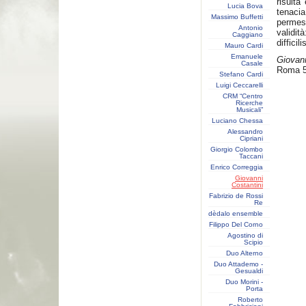
risulta
Lucia Bova
tenaci
Massimo Buffetti
permess
Antonio
validit
Caggiano
difficil
Mauro Cardi
Emanuele
Giovann
Casale
Roma 5
Stefano Cardi
Luigi Ceccarelli
CRM “Centro
Ricerche
Musicali”
Luciano Chessa
Alessandro
Cipriani
Giorgio Colombo
Taccani
Enrico Correggia
Giovanni
Costantini
Fabrizio de Rossi
Re
dèdalo ensemble
Filippo Del Corno
Agostino di
Scipio
Duo Alterno
Duo Attademo -
Gesualdi
Duo Morini -
Porta
Roberto