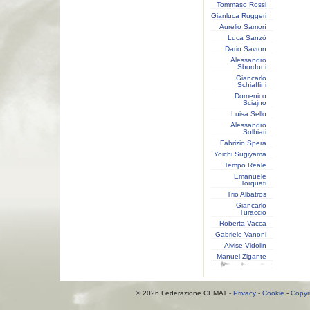
Tommaso Rossi
Gianluca Ruggeri
Aurelio Samorì
Luca Sanzò
Dario Savron
Alessandro
Sbordoni
Giancarlo
Schiaffini
Domenico
Sciajno
Luisa Sello
Alessandro
Solbiati
Fabrizio Spera
Yoichi Sugiyama
Tempo Reale
Emanuele
Torquati
Trio Albatros
Giancarlo
Turaccio
Roberta Vacca
Gabriele Vanoni
Alvise Vidolin
Manuel Zigante
© 2026 Federazione CEMAT -
Privacy
-
Cookie
-
Copyr