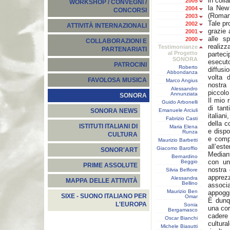
in coll
2005
WORKSHOP / CONVEGNI /
la New 
2004
CONCORSI
(Roman
2003
Tale pr
2002
ATTIVITÀ INTERNAZIONALI
grazie 
2001
alle sp
2000
COLLABORAZIONI E
realizz
Testimonianze
PARTENARIATI
al Progetto
partec
SONORA
esecut
PATROCINI
Roberto
diffus
Abbondanza
volta 
FAVOLOSA MUSICA
Marco Angius
nostra
Alessandro
piccol
Annunziata
SONORA
Il mio
Guido Arbonelli
di tant
Emanuele Arciuli
SONORA NEWS
italian
Fabrizio Casti
della c
ISTITUTI ITALIANI DI
Maria Elena
e dispo
Runza
CULTURA
e compe
Maurizio Barbetti
all’este
Giacomo Baroffio
SONOR'ART
Median
Bernardino
con un
Beggio
PRIME ASSOLUTE
nostra 
Silvia Belfiore
apprez
Alessandra
MAPPA DELLE ATTIVITÀ
Bellino
associ
Maurizio Ben
appogg
SIXE - SUONO ITALIANO PER
Omar
È dunqu
L'EUROPA
Sonia
una cor
Bergamasco
cadere
Oscar Bianchi
cultur
Michele Biasutti