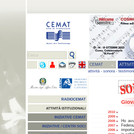
CEMAT
ATTIVI
attività
-
sonora
-
testimon
RADIOCEMAT
Giov
ATTIVITÀ ISTITUZIONALI
2010
2009
INIZIATIVE CEMAT
Ho avu
2008
Federa
2007
INIZIATIVE / CENTRI SOCI
importa
2006