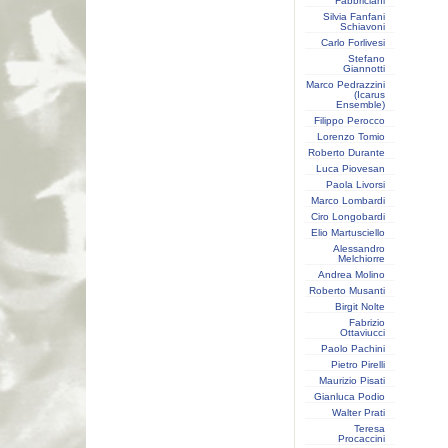
Fabbriciani
Silvia Fanfani
Schiavoni
Carlo Forlivesi
Stefano
Giannotti
Marco Pedrazzini
(Icarus
Ensemble)
Filippo Perocco
Lorenzo Tomio
Roberto Durante
Luca Piovesan
Paola Livorsi
Marco Lombardi
Ciro Longobardi
Elio Martusciello
Alessandro
Melchiorre
Andrea Molino
Roberto Musanti
Birgit Nolte
Fabrizio
Ottaviucci
Paolo Pachini
Pietro Pirelli
Maurizio Pisati
Gianluca Podio
Walter Prati
Teresa
Procaccini