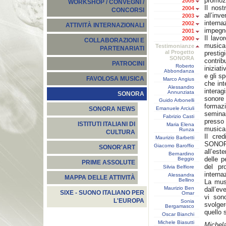
promozi
2005
WORKSHOP / CONVEGNI /
Il nost
2004
CONCORSI
all’in
2003
intern
2002
ATTIVITÀ INTERNAZIONALI
impegno
2001
Il lav
2000
COLLABORAZIONI E
musica
Testimonianze
PARTENARIATI
al Progetto
prestig
SONORA
contri
PATROCINI
Roberto
iniziat
Abbondanza
e gli s
FAVOLOSA MUSICA
Marco Angius
che int
Alessandro
interag
Annunziata
SONORA
sonore 
Guido Arbonelli
formaz
Emanuele Arciuli
SONORA NEWS
semina
Fabrizio Casti
presso 
ISTITUTI ITALIANI DI
Maria Elena
musica
Runza
CULTURA
Il cre
Maurizio Barbetti
SONORA 
Giacomo Baroffio
SONOR'ART
all’est
Bernardino
delle p
Beggio
PRIME ASSOLUTE
del pr
Silvia Belfiore
interna
Alessandra
MAPPA DELLE ATTIVITÀ
Bellino
La mus
Maurizio Ben
dall’ev
SIXE - SUONO ITALIANO PER
Omar
vi son
L'EUROPA
Sonia
svolge
Bergamasco
quello
Oscar Bianchi
Michele Biasutti
Michel