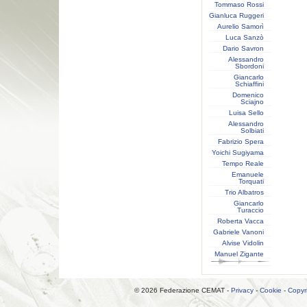
Tommaso Rossi
Gianluca Ruggeri
Aurelio Samorì
Luca Sanzò
Dario Savron
Alessandro
Sbordoni
Giancarlo
Schiaffini
Domenico
Sciajno
Luisa Sello
Alessandro
Solbiati
Fabrizio Spera
Yoichi Sugiyama
Tempo Reale
Emanuele
Torquati
Trio Albatros
Giancarlo
Turaccio
Roberta Vacca
Gabriele Vanoni
Alvise Vidolin
Manuel Zigante
© 2026 Federazione CEMAT -
Privacy
-
Cookie
-
Copyr