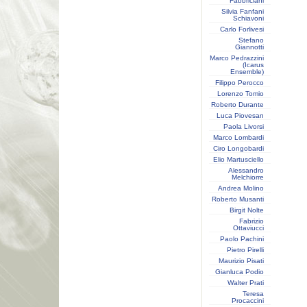
Fabbriciani
Silvia Fanfani
Schiavoni
Carlo Forlivesi
Stefano
Giannotti
Marco Pedrazzini
(Icarus
Ensemble)
Filippo Perocco
Lorenzo Tomio
Roberto Durante
Luca Piovesan
Paola Livorsi
Marco Lombardi
Ciro Longobardi
Elio Martusciello
Alessandro
Melchiorre
Andrea Molino
Roberto Musanti
Birgit Nolte
Fabrizio
Ottaviucci
Paolo Pachini
Pietro Pirelli
Maurizio Pisati
Gianluca Podio
Walter Prati
Teresa
Procaccini