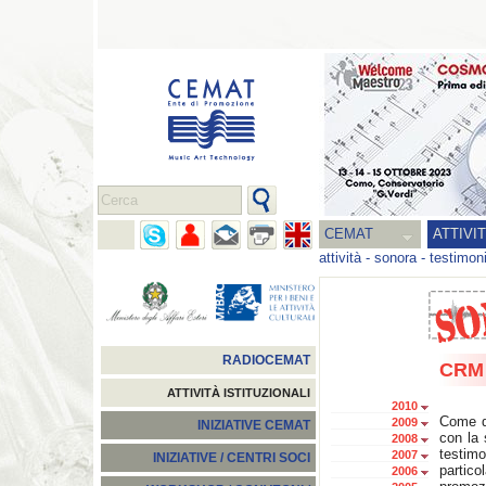
CEMAT
ATTIVI
attività
-
sonora
-
testimon
RADIOCEMAT
CRM 
ATTIVITÀ ISTITUZIONALI
2010
Come d
2009
INIZIATIVE CEMAT
con la 
2008
testim
2007
INIZIATIVE / CENTRI SOCI
partic
2006