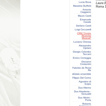
Lucia Bova
Laura B
Massimo Buffetti
Roma 1
Antonio
Caggiano
Mauro Cardi
Emanuele
Casale
Stefano Cardi
Luigi Ceccarelli
CRM “Centro
Ricerche
Musicali”
Luciano Chessa
Alessandro
Cipriani
Giorgio Colombo
Taccani
Enrico Correggia
Giovanni
Costantini
Fabrizio de Rossi
Re
dèdalo ensemble
Filippo Del Corno
Agostino di
Scipio
Duo Alterno
Duo Attademo -
Gesualdi
Duo Morini -
Porta
Roberto