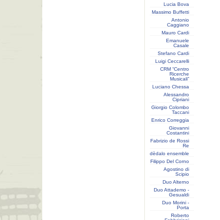
Lucia Bova
Massimo Buffetti
Antonio
Caggiano
Mauro Cardi
Emanuele
Casale
Stefano Cardi
Luigi Ceccarelli
CRM “Centro
Ricerche
Musicali”
Luciano Chessa
Alessandro
Cipriani
Giorgio Colombo
Taccani
Enrico Correggia
Giovanni
Costantini
Fabrizio de Rossi
Re
dèdalo ensemble
Filippo Del Corno
Agostino di
Scipio
Duo Alterno
Duo Attademo -
Gesualdi
Duo Morini -
Porta
Roberto