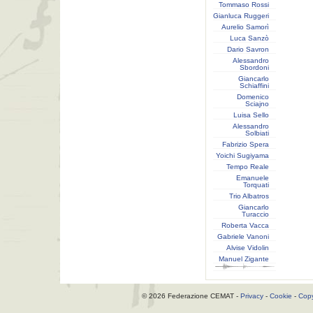
Tommaso Rossi
Gianluca Ruggeri
Aurelio Samorì
Luca Sanzò
Dario Savron
Alessandro
Sbordoni
Giancarlo
Schiaffini
Domenico
Sciajno
Luisa Sello
Alessandro
Solbiati
Fabrizio Spera
Yoichi Sugiyama
Tempo Reale
Emanuele
Torquati
Trio Albatros
Giancarlo
Turaccio
Roberta Vacca
Gabriele Vanoni
Alvise Vidolin
Manuel Zigante
© 2026 Federazione CEMAT -
Privacy
-
Cookie
-
Copy