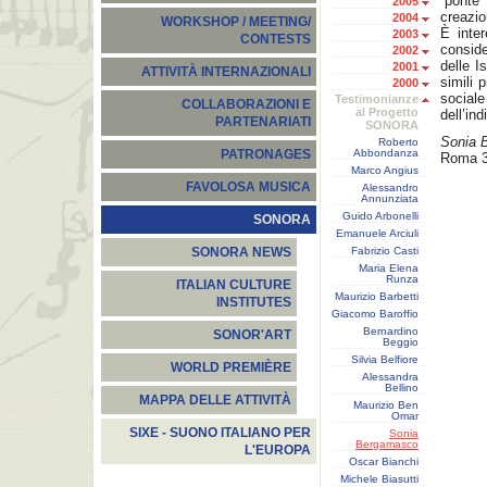
“ponte
2005
creazio
2004
WORKSHOP / MEETING/
È inte
2003
CONTESTS
consid
2002
delle I
2001
ATTIVITÀ INTERNAZIONALI
simili 
2000
sociale
Testimonianze
COLLABORAZIONI E
al Progetto
dell’ind
PARTENARIATI
SONORA
Sonia 
Roberto
Abbondanza
PATRONAGES
Roma 3
Marco Angius
FAVOLOSA MUSICA
Alessandro
Annunziata
Guido Arbonelli
SONORA
Emanuele Arciuli
Fabrizio Casti
SONORA NEWS
Maria Elena
Runza
ITALIAN CULTURE
Maurizio Barbetti
INSTITUTES
Giacomo Baroffio
Bernardino
SONOR'ART
Beggio
Silvia Belfiore
WORLD PREMIÈRE
Alessandra
Bellino
MAPPA DELLE ATTIVITÀ
Maurizio Ben
Omar
SIXE - SUONO ITALIANO PER
Sonia
Bergamasco
L'EUROPA
Oscar Bianchi
Michele Biasutti