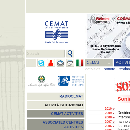
CEMAT
ACTIVI
activities
-
sonora
-
testim
RADIOCEMAT
Soni
ATTIVITÀ ISTITUZIONALI
2010
Desider
2009
CEMAT ACTIVITIES
interpr
2008
hanno c
2007
ASSOCIATED CENTRES
La qua
2006
ACTIVITIES