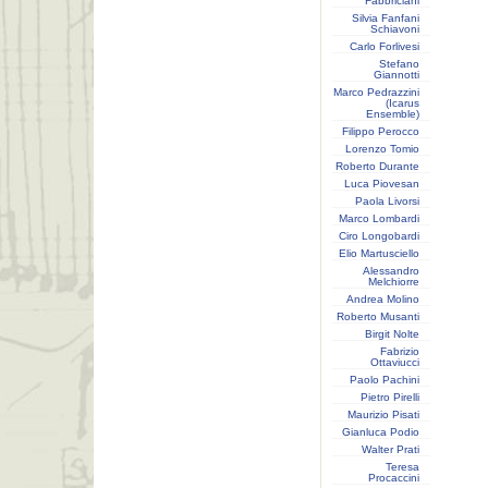
Fabbriciani
Silvia Fanfani
Schiavoni
Carlo Forlivesi
Stefano
Giannotti
Marco Pedrazzini
(Icarus
Ensemble)
Filippo Perocco
Lorenzo Tomio
Roberto Durante
Luca Piovesan
Paola Livorsi
Marco Lombardi
Ciro Longobardi
Elio Martusciello
Alessandro
Melchiorre
Andrea Molino
Roberto Musanti
Birgit Nolte
Fabrizio
Ottaviucci
Paolo Pachini
Pietro Pirelli
Maurizio Pisati
Gianluca Podio
Walter Prati
Teresa
Procaccini