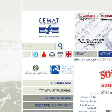
CEMAT
ATTIVI
attività
-
sonora
-
2010
-
b
RADIOCEMAT
Bost
ATTIVITÀ ISTITUZIONALI
27-30 
2010
Il Cairo - CRM
INIZIATIVE CEMAT
Svezia - Pisati
INIZIATIVE / CENTRI SOCI
San Francisco
Torquati
con
Seattle - Xenia