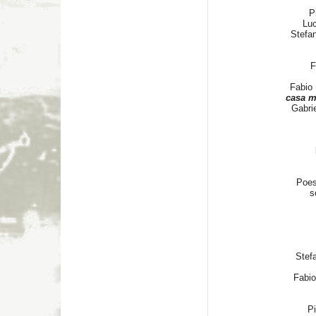
P
Lu
Stefa
F
Fabio
casa m
Gabri
Poes
s
Stef
Fabio
Pi