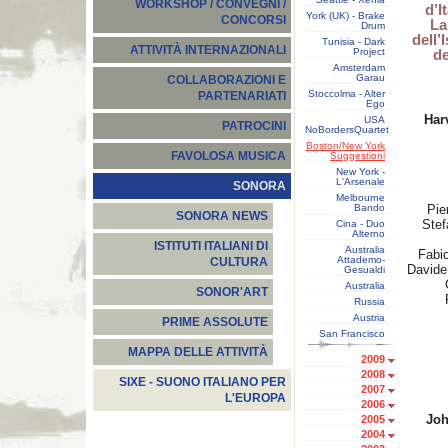
WORKSHOP / CONVEGNI /
d’I
York (UK) - Brake
CONCORSI
La
Drum
dell’
Tunisia - Dark
ATTIVITÀ INTERNAZIONALI
Project
de
Amsterdam
Garau
COLLABORAZIONI E
Stoccolma - Alter
PARTENARIATI
Ego
Har
USA
PATROCINI
NoBordersQuartet
Boston/New York
FAVOLOSA MUSICA
Suggestioni
New York -
L'Arsenale
SONORA
Melbourne
Bando
Pie
SONORA NEWS
Ste
Cina - Duo
Alterno
ISTITUTI ITALIANI DI
Australia
Fabi
Attademo-
CULTURA
Davide
Gesualdi
Australia
SONOR'ART
Russia
Austria
PRIME ASSOLUTE
San Francisco
MAPPA DELLE ATTIVITÀ
2009
2008
SIXE - SUONO ITALIANO PER
2007
L'EUROPA
2006
Joh
2005
2004