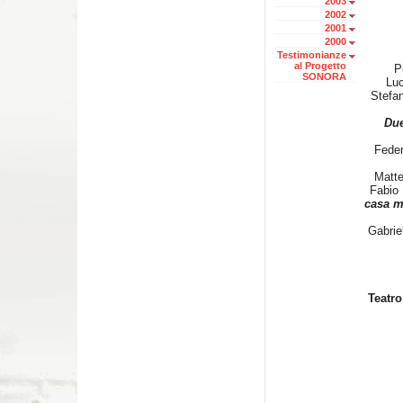
2003
2002
2001
2000
Testimonianze
al Progetto
P
SONORA
Lu
Stefa
Due
Feder
Matte
Fabio
casa m
Gabrie
Teatro