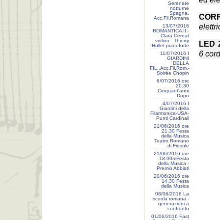
Serenate
notturne
Spagna,
COR
Acc.Fil.Romana
elettr
13/07/2016
ROMANTICA II -
Clara Cernat
violino - Thierry
LED 
Hullet pianoforte
6 cor
11/07/2016 I
GIARDINI
DELLA
FIL.,Acc.Fil.Rom.-
Soirée Chopin
6/07/2016 ore
20.30
Cinquant'anni
Dopo
4/07/2016 I
Giardini della
Filarmonica-USA-
Punti Cardinali
21/06/2016 ore
21.30 Festa
della Musica
Teatro Romano
di Fiesole
21/06/2016 ore
18.00mFesta
della Musica -
Premio Abbiati
20/06/2016 ore
14.30 Festa
della Musica
08/06/2016 La
scuola romana -
generazioni a
confronto
01/06/2016 Fast