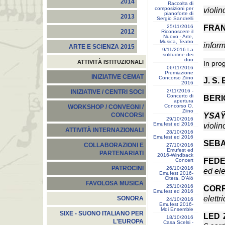
2014
Raccolta di
composizioni per
violin
pianoforte di
2013
Sergio Sandrelli
25/11/2016
FRA
2012
Riconoscere il
Nuovo - Arte,
Musica, Teatro
infor
ARTE E SCIENZA 2015
9/11/2016 La
solitudine dei
duo
ATTIVITÀ ISTITUZIONALI
In pr
06/11/2016
Premiazione
INIZIATIVE CEMAT
Concorso Ziino
J. S
2016
2/11/2016 -
INIZIATIVE / CENTRI SOCI
Concerto di
BER
apertura
Concorso O.
WORKSHOP / CONVEGNI /
Ziino
YSA
CONCORSI
29/10/2016
Emufest ed 2016
violin
ATTIVITÀ INTERNAZIONALI
28/10/2016
Emufest ed 2016
SEBA
COLLABORAZIONI E
27/10/2016
Emufest ed
PARTENARIATI
2016-Windback
FED
Concert
PATROCINI
26/10/2016
ed ele
Emufest 2016-
Citera, D'Alò
FAVOLOSA MUSICA
25/10/2016
COR
Emufest ed 2016
elettr
SONORA
24/10/2016
Emufest 2016-
Mdi Ensemble
SIXE - SUONO ITALIANO PER
LED 
18/10/2016
L'EUROPA
Casa Scelsi -