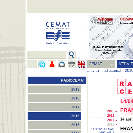
CEMAT
ATTIVI
attività
-
radiocemat
-
201
RADIOCEMAT
2019
2018
14/0
2017
FRA
2019
2018
2016
14 apri
2017
2016
2015
FRAN
16/12/2016 Solo
Piano Vol. 1