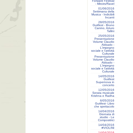
Forward Festival
- Miroirs/Ravel
01/06/2016
Settimana della
Musica - Indicibili
Incanti
28/05/2016
Guitfest - Bruno
Canino, Arturo
Tallini
25/05/2016
Presentazione
Volume Claudio
Abbado -
L'impegno
sociale e l'attività
Culturale
Presentazione
Volume Claudio
Abbado -
L'impegno
sociale e l'attività
Culturale
14/05/2016
Guitfest
Supernova in
concerto
12/05/2016
Serata musicale
Krishna e Radha
6/05/2016
Guitfest- Libro
che spettacolo
14/04/2016
Giornata di
studio - Le
Compositrici
14/04/2016
#VIOLINI
14/04/2016