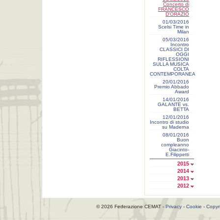
Concerto di
FRANCESCO
D'ORAZIO
01/03/2016
Scelsi Time in
Milan
05/03/2016
Incontro
CLASSICI DI
OGGI
RIFLESSIONI
SULLA MUSICA
COLTA
CONTEMPORANEA
20/01/2016
Premio Abbado
Award
14/01/2016
GALANTE vs.
BETTA
12/01/2016
Incontro di studio
su Maderna
08/01/2016
Buon
compleanno
Giacinto-
E.Filippetti
2015
2014
2013
2012
© 2026 Federazione CEMAT -
Privacy
-
Cookie
-
Copyr