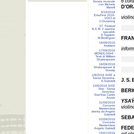
6 cor
Serata musicale
con Michele
D'OR
Marelli
3/10/2016
EmuFest 2016-
violin
VOCI di
J.Chowning
37. Festival
N.S.M. 2 operine
tascabili-
S.Tagiietti,
FRA
M.Berlinguer
18/09/2016
Ambleto
infor
17/09/2016
MONOLOGHI -
Testi di William
Shakespeare
16/09/2016
Shakespeare &
Gossip
2/9/2016 SIXE a
Santa Severina-
J. S
A.Gabrielli
1/09/2016 SIXE
Star - Santa
BER
Severina-
SixeStar Cardo
Arosio
YSA
31/08/2016
Concerto
violin
Masterclass
diretta da Angelo
Gabrielli
SEBA
02/09/2016
Concerto
Masterclass
FED
Angelo Gabielli
15/07/2016
ed ele