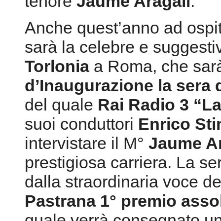
tenore
Jaume Aragall
.
Anche quest’anno ad ospit
sarà la celebre e suggesti
Torlonia
a Roma, che sarà
d’Inaugurazione la sera
del quale
Rai Radio 3 “L
suoi conduttori
Enrico Sti
intervistare il M°
Jaume A
prestigiosa carriera. La se
dalla straordinaria voce 
Pastrana 1° premio asso
quale verrà consegnato un