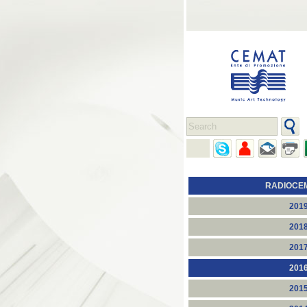
RADIOCE
201
201
201
201
201