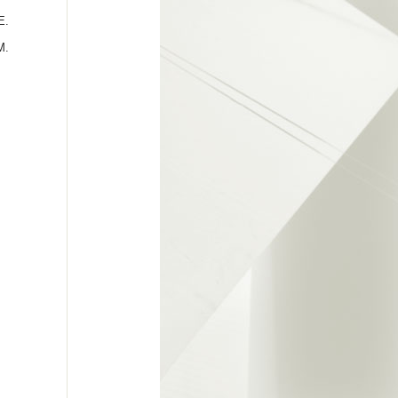
E.
M.