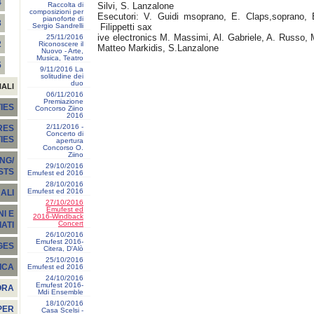
4
Raccolta di
Silvi, S. Lanzalone
composizioni per
Esecutori: V. Guidi msoprano, E. Claps,soprano, 
pianoforte di
3
Sergio Sandrelli
Filippetti sax
ive electronics M. Massimi, Al. Gabriele, A. Russo, 
25/11/2016
2
Riconoscere il
Matteo Markidis, S.Lanzalone
Nuovo - Arte,
Musica, Teatro
5
9/11/2016 La
solitudine dei
duo
NALI
06/11/2016
Premiazione
IES
Concorso Ziino
2016
2/11/2016 -
RES
Concerto di
TIES
apertura
Concorso O.
Ziino
NG/
29/10/2016
STS
Emufest ed 2016
28/10/2016
Emufest ed 2016
ALI
27/10/2016
Emufest ed
I E
2016-Windback
Concert
ATI
26/10/2016
Emufest 2016-
GES
Citera, D'Alò
25/10/2016
ICA
Emufest ed 2016
24/10/2016
Emufest 2016-
ORA
Mdi Ensemble
18/10/2016
PER
Casa Scelsi -