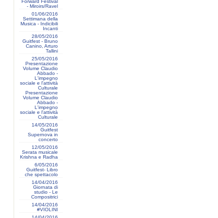
Forward Festival
- Miroirs/Ravel
01/06/2016
Settimana della
Musica - Indicibili
Incanti
28/05/2016
Guitfest - Bruno
Canino, Arturo
Tallini
25/05/2016
Presentazione
Volume Claudio
Abbado -
L'impegno
sociale e l'attività
Culturale
Presentazione
Volume Claudio
Abbado -
L'impegno
sociale e l'attività
Culturale
14/05/2016
Guitfest
Supernova in
concerto
12/05/2016
Serata musicale
Krishna e Radha
6/05/2016
Guitfest- Libro
che spettacolo
14/04/2016
Giornata di
studio - Le
Compositrici
14/04/2016
#VIOLINI
14/04/2016