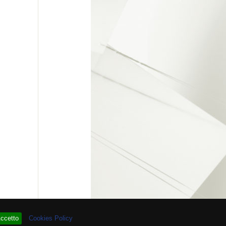
 # 93.865.703
ccetto
Cookies Policy