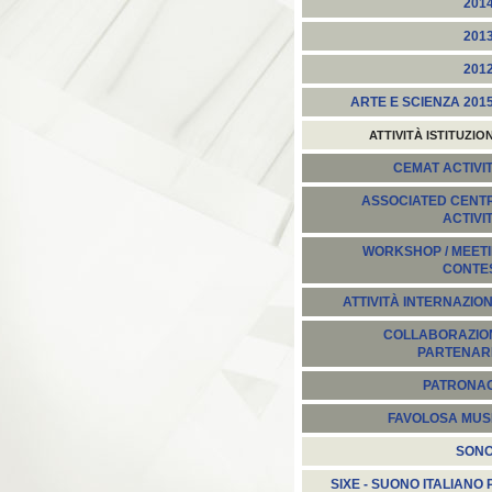
201
201
201
ARTE E SCIENZA 201
ATTIVITÀ ISTITUZIO
CEMAT ACTIVIT
ASSOCIATED CENT
ACTIVI
WORKSHOP / MEETI
CONTE
ATTIVITÀ INTERNAZION
COLLABORAZION
PARTENARI
PATRONA
FAVOLOSA MUS
SON
SIXE - SUONO ITALIANO 