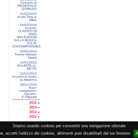
Concerto di
FRANCESCO
D'ORAZIO
01/03/2016
Scelsi Time in
Milan
05/03/2016
Incontro
CLASSICI DI
OGGI
RIFLESSIONI
SULLA MUSICA
COLTA
CONTEMPORANEA
20/01/2016
Premio Abbado
Award
14/01/2016
GALANTE vs.
BETTA
12/01/2016
Incontro di studio
su Maderna
08/01/2016
Buon
compleanno
Giacinto-
E.Filippetti
2015
2014
2013
2012
Stiamo usando cookies per consertirti una navigazione ottimale
razione CEMAT -
Privacy
-
Cookie
-
Copyright
- PI 05362381005 - Lic. SIAE 2552/1/2523 - Visitor
 accetti l'utilizzo dei cookies, altrimenti puoi disabilitarli dal tuo browser.
A