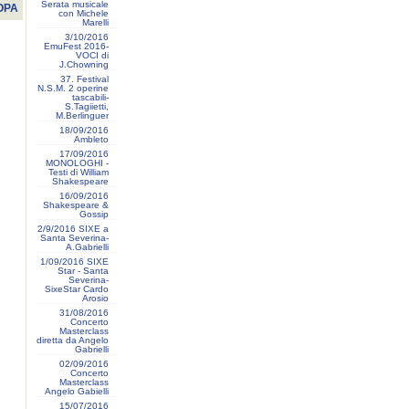
Serata musicale
OPA
con Michele
Marelli
3/10/2016
EmuFest 2016-
VOCI di
J.Chowning
37. Festival
N.S.M. 2 operine
tascabili-
S.Tagiietti,
M.Berlinguer
18/09/2016
Ambleto
17/09/2016
MONOLOGHI -
Testi di William
Shakespeare
16/09/2016
Shakespeare &
Gossip
2/9/2016 SIXE a
Santa Severina-
A.Gabrielli
1/09/2016 SIXE
Star - Santa
Severina-
SixeStar Cardo
Arosio
31/08/2016
Concerto
Masterclass
diretta da Angelo
Gabrielli
02/09/2016
Concerto
Masterclass
Angelo Gabielli
15/07/2016