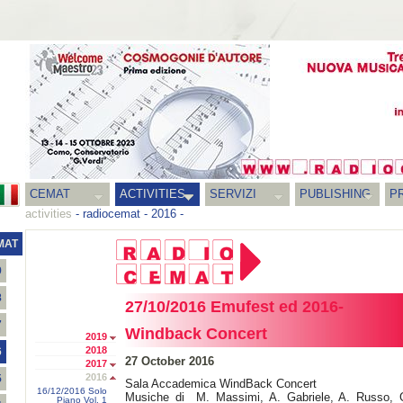
CEMAT
ACTIVITIES
SERVIZI
PUBLISHING
P
activities
-
radiocemat
-
2016
-
MAT
9
8
27/10/2016 Emufest ed 2016-
7
Windback Concert
2019
2018
6
27 October 2016
2017
2016
5
Sala Accademica WindBack Concert
16/12/2016 Solo
Musiche di M. Massimi, A. Gabriele, A. Russo, 
Piano Vol. 1