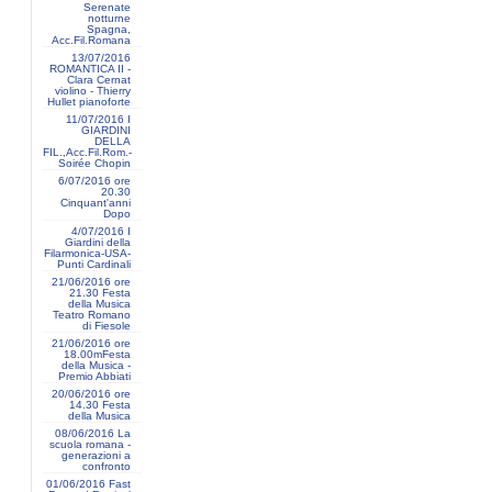
Serenate
notturne
Spagna,
Acc.Fil.Romana
13/07/2016
ROMANTICA II -
Clara Cernat
violino - Thierry
Hullet pianoforte
11/07/2016 I
GIARDINI
DELLA
FIL.,Acc.Fil.Rom.-
Soirée Chopin
6/07/2016 ore
20.30
Cinquant'anni
Dopo
4/07/2016 I
Giardini della
Filarmonica-USA-
Punti Cardinali
21/06/2016 ore
21.30 Festa
della Musica
Teatro Romano
di Fiesole
21/06/2016 ore
18.00mFesta
della Musica -
Premio Abbiati
20/06/2016 ore
14.30 Festa
della Musica
08/06/2016 La
scuola romana -
generazioni a
confronto
01/06/2016 Fast