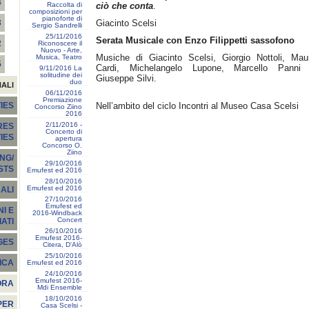
4
Raccolta di
ciò che conta
.
composizioni per
pianoforte di
Giacinto Scelsi
3
Sergio Sandrelli
25/11/2016
Serata Musicale con Enzo Filippetti sassofono
2
Riconoscere il
Nuovo - Arte,
Musiche di Giacinto Scelsi, Giorgio Nottoli, Mau
Musica, Teatro
5
Cardi, Michelangelo Lupone, Marcello Panni
9/11/2016 La
solitudine dei
Giuseppe Silvi.
duo
NALI
06/11/2016
Premiazione
Nell’ambito del ciclo Incontri al Museo Casa Scelsi
IES
Concorso Ziino
2016
2/11/2016 -
RES
Concerto di
TIES
apertura
Concorso O.
Ziino
NG/
29/10/2016
STS
Emufest ed 2016
28/10/2016
Emufest ed 2016
ALI
27/10/2016
Emufest ed
I E
2016-Windback
Concert
ATI
26/10/2016
Emufest 2016-
GES
Citera, D'Alò
25/10/2016
ICA
Emufest ed 2016
24/10/2016
Emufest 2016-
ORA
Mdi Ensemble
18/10/2016
PER
Casa Scelsi -