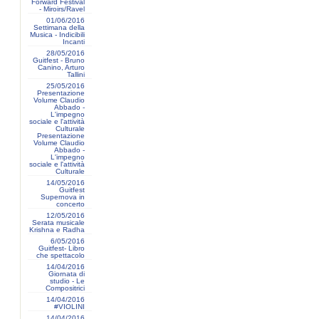
Forward Festival
- Miroirs/Ravel
01/06/2016
Settimana della
Musica - Indicibili
Incanti
28/05/2016
Guitfest - Bruno
Canino, Arturo
Tallini
25/05/2016
Presentazione
Volume Claudio
Abbado -
L'impegno
sociale e l'attività
Culturale
Presentazione
Volume Claudio
Abbado -
L'impegno
sociale e l'attività
Culturale
14/05/2016
Guitfest
Supernova in
concerto
12/05/2016
Serata musicale
Krishna e Radha
6/05/2016
Guitfest- Libro
che spettacolo
14/04/2016
Giornata di
studio - Le
Compositrici
14/04/2016
#VIOLINI
14/04/2016