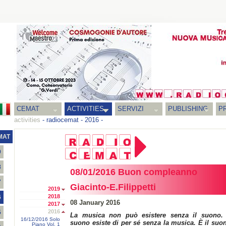
CEMAT
ACTIVITIES
SERVIZI
PUBLISHING
P
activities
-
radiocemat
-
2016
-
MAT
9
8
08/01/2016 Buon compleanno
7
Giacinto-E.Filippetti
2019
2018
6
08 January 2016
2017
2016
5
La musica non può esistere senza il suono. 
16/12/2016 Solo
suono esiste di per sé senza la musica. È il suo
Piano Vol. 1