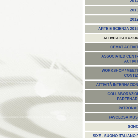
201
201
201
ARTE E SCIENZA 201
ATTIVITÀ ISTITUZIO
CEMAT ACTIVIT
ASSOCIATED CENT
ACTIVI
WORKSHOP / MEETI
CONTE
ATTIVITÀ INTERNAZION
COLLABORAZION
PARTENARI
PATRONA
FAVOLOSA MUS
SON
SIXE - SUONO ITALIANO 