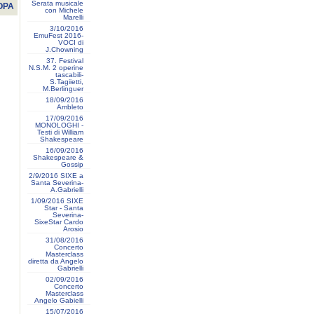
Serata musicale
OPA
con Michele
Marelli
3/10/2016
EmuFest 2016-
VOCI di
J.Chowning
37. Festival
N.S.M. 2 operine
tascabili-
S.Tagiietti,
M.Berlinguer
18/09/2016
Ambleto
17/09/2016
MONOLOGHI -
Testi di William
Shakespeare
16/09/2016
Shakespeare &
Gossip
2/9/2016 SIXE a
Santa Severina-
A.Gabrielli
1/09/2016 SIXE
Star - Santa
Severina-
SixeStar Cardo
Arosio
31/08/2016
Concerto
Masterclass
diretta da Angelo
Gabrielli
02/09/2016
Concerto
Masterclass
Angelo Gabielli
15/07/2016