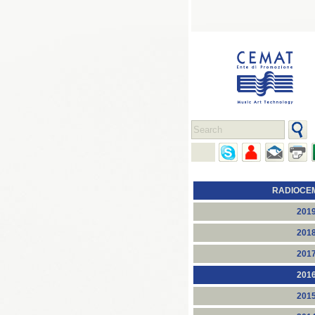
RADIOCE
201
201
201
201
201