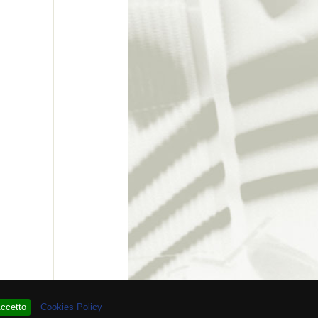
 # 93.962.321
ccetto
Cookies Policy