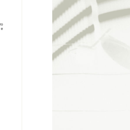
ro
 e