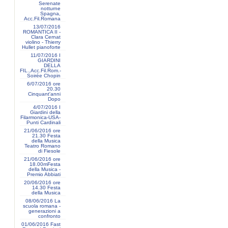
Serenate
notturne
Spagna,
Acc.Fil.Romana
13/07/2016
ROMANTICA II -
Clara Cernat
violino - Thierry
Hullet pianoforte
11/07/2016 I
GIARDINI
DELLA
FIL.,Acc.Fil.Rom.-
Soirée Chopin
6/07/2016 ore
20.30
Cinquant'anni
Dopo
4/07/2016 I
Giardini della
Filarmonica-USA-
Punti Cardinali
21/06/2016 ore
21.30 Festa
della Musica
Teatro Romano
di Fiesole
21/06/2016 ore
18.00mFesta
della Musica -
Premio Abbiati
20/06/2016 ore
14.30 Festa
della Musica
08/06/2016 La
scuola romana -
generazioni a
confronto
01/06/2016 Fast