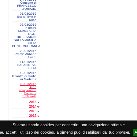
Concerto di
FRANCESCO
D'ORAZIO
01/03/2016
Scelsi Time in
Milan
05/03/2016
Incontro
CLASSICI DI
OGGI
RIFLESSIONI
SULLA MUSICA
COLTA
CONTEMPORANEA
20/01/2016
Premio Abbado
Award
14/01/2016
GALANTE vs.
BETTA
12/01/2016
Incontro di studio
su Maderna
08/01/2016
Buon
compleanno
Giacinto-
E.Filippetti
2015
2014
2013
2012
Stiamo usando cookies per consertirti una navigazione ottimale
razione CEMAT -
Privacy
-
Cookie
-
Copyright
- PI 05362381005 - Lic. SIAE 2552/1/2523 - Visitor
 accetti l'utilizzo dei cookies, altrimenti puoi disabilitarli dal tuo browser.
A